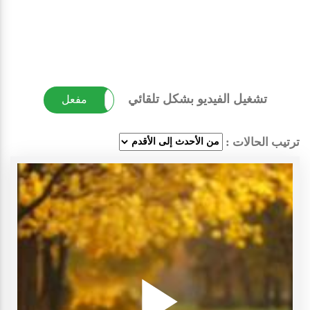
تشغيل الفيديو بشكل تلقائي
غير مفعل
مفعل
ترتيب الحالات :