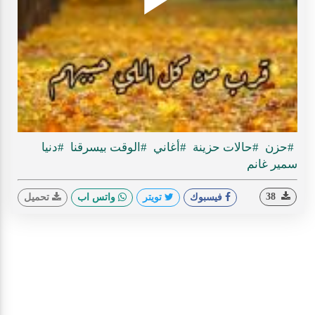
Play
ideo
#حزن
#حالات حزينة
#أغاني
#الوقت بيسرقنا
#دنيا
سمير غانم
38
فيسبوك
تويتر
واتس اب
تحميل