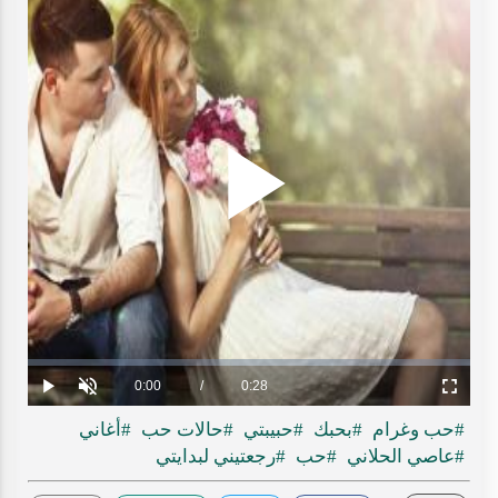
Play
ideo
Loaded
:
Progress
:
0%
0%
Current
0:00
/
Duration
0:28
Play
Unmute
Fullscreen
Time
#حب وغرام
#بحبك
#حبيبتي
#حالات حب
#أغاني
#عاصي الحلاني
#حب
#رجعتيني لبدايتي