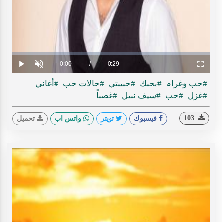
Play
ideo
Loaded
:
Progress
:
0%
0%
Current
0:00
/
Duration
0:29
Play
Unmute
Fullscreen
Time
#حب وغرام
#بحبك
#حبيبتي
#حالات حب
#أغاني
#غزل
#حب
#سيف نبيل
#غصباً
103
فيسبوك
تويتر
واتس اب
تحميل