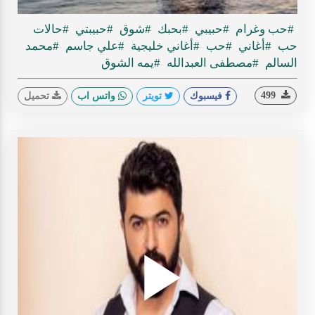
#حب وغرام
#حبيبي
#بحبك
#شوق
#حبيبتي
#حالات
حب
#أغاني
#حب
#أغاني خليجية
#علي جاسم
#محمد
السالم
#مصطفى العبدالله
#يمه الشوق
499
فيسبوك
تويتر
واتس اب
تحميل