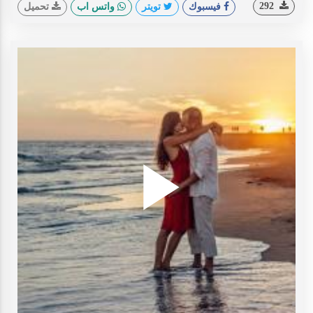
292
فيسبوك
تويتر
واتس اب
تحميل
Play
ideo