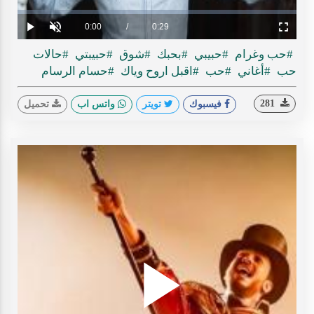
ideo
Loaded
:
Progress
:
0%
0%
Current
0:00
/
Duration
0:29
Play
Unmute
Fullscreen
Time
#حب وغرام
#حبيبي
#بحبك
#شوق
#حبيبتي
#حالات
حب
#أغاني
#حب
#اقبل اروح وياك
#حسام الرسام
281
فيسبوك
تويتر
واتس اب
تحميل