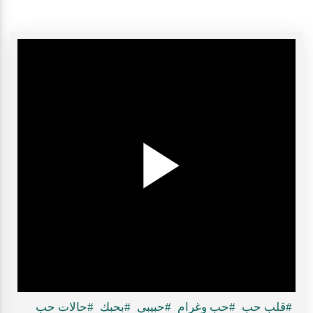
Play
ideo
#قلب حب
#حب وغرام
#حبيبي
#بحبك
#حالات حب