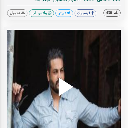
430
فيسبوك
تويتر
واتس اب
تحميل
Play