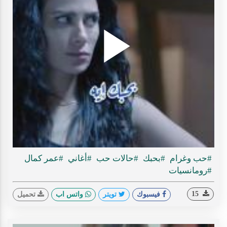
Play
ideo
#حب وغرام
#بحبك
#حالات حب
#أغاني
#عمر كمال
#رومانسيات
15
فيسبوك
تويتر
واتس اب
تحميل