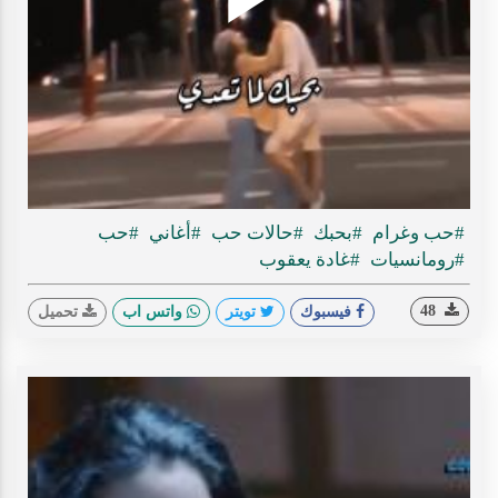
Play
ideo
#حب وغرام
#بحبك
#حالات حب
#أغاني
#حب
#رومانسيات
#غادة يعقوب
48
فيسبوك
تويتر
واتس اب
تحميل