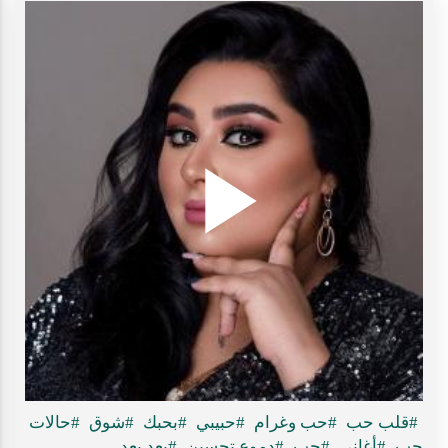
Play
ideo
#قلب حب
#حب وغرام
#حبيبي
#بحبك
#شوق
#حالات
حب
#أغاني
#حب
#دموع تحسين
#بعد بعد