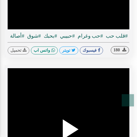
ideo
#قلب حب
#حب وغرام
#حبيبي
#بحبك
#شوق
#أصالة
180
فيسبوك
تويتر
واتس اب
تحميل
T