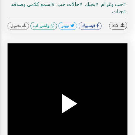
#حب وغرام
#بحبك
#حالات حب
#اسمع كلامي وصدقه
ideo
#جنات
515
فيسبوك
تويتر
واتس اب
تحميل
Play