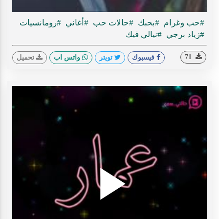
#حب وغرام
#بحبك
#حالات حب
#أغاني
#رومانسيات
#زياد برجي
#نيالي فيك
71
فيسبوك
تويتر
واتس اب
تحميل
Play