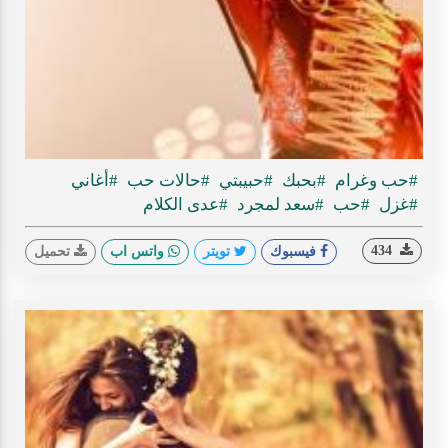
Play
ideo
#حب وغرام
#بحبك
#حبيبتي
#حالات حب
#أغاني
#غزل
#حب
#سعد لمجرد
#عدى الكلام
434
فيسبوك
تويتر
واتس اب
تحميل