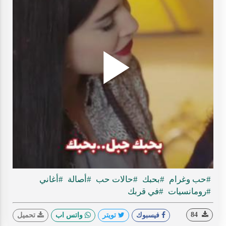
Play
ideo
#حب وغرام
#بحبك
#حالات حب
#أصالة
#أغاني
#رومانسيات
#في قربك
84
فيسبوك
تويتر
واتس اب
تحميل