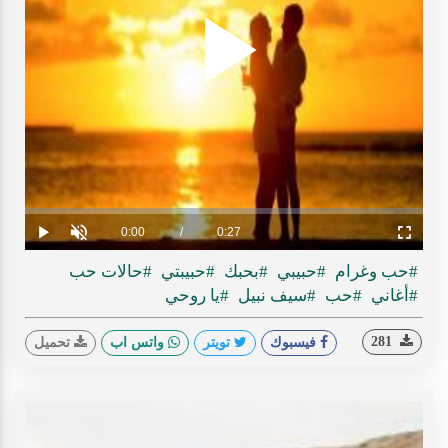
Play
ideo
Loaded
:
Progress
:
0%
0%
Current
0:00
/
Duration
0:27
Play
Unmute
Fullscreen
Time
#حب وغرام
#حبيبي
#بحبك
#حبيبتي
#حالات حب
#أغاني
#حب
#سيف نبيل
#يا روحي
281
فيسبوك
تويتر
واتس اب
تحميل