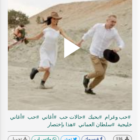
Play
ideo
#حب وغرام
#بحبك
#حالات حب
#أغاني
#حب
#أغاني
خليجية
#سلطان العماني
#هذا بإختصار
116
فيسبوك
تويتر
واتس اب
تحميل