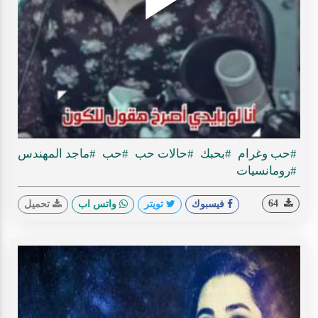
Play
ideo
#حب وغرام
#بحبك
#حالات حب
#حب
#ماجد المهندس
#رومانسيات
64
فيسبوك
تويتر
واتس اب
تحميل