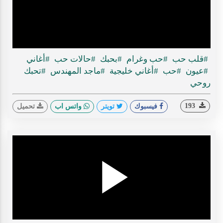
ideo
#قلب حب
#حب وغرام
#بحبك
#حالات حب
#أغاني
#عيون
#حب
#أغاني خليجية
#ماجد المهندس
#تحبك
روحي
193
فيسبوك
تويتر
واتس اب
تحميل
Play