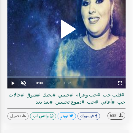
Play
ideo
Loaded
:
Progress
:
0%
0%
Current
0:00
/
Duration
0:26
Play
Unmute
Fullscreen
Time
#قلب حب
#حب وغرام
#حبيبي
#بحبك
#شوق
#حالات
حب
#أغاني
#حب
#دموع تحسين
#بعد بعد
658
فيسبوك
تويتر
واتس اب
تحميل