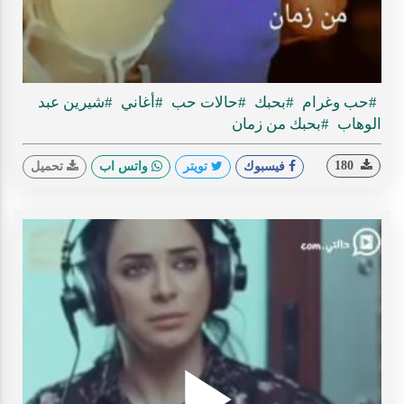
ideo
#حب وغرام
#بحبك
#حالات حب
#أغاني
#شيرين عبد
الوهاب
#بحبك من زمان
180
فيسبوك
تويتر
واتس اب
تحميل