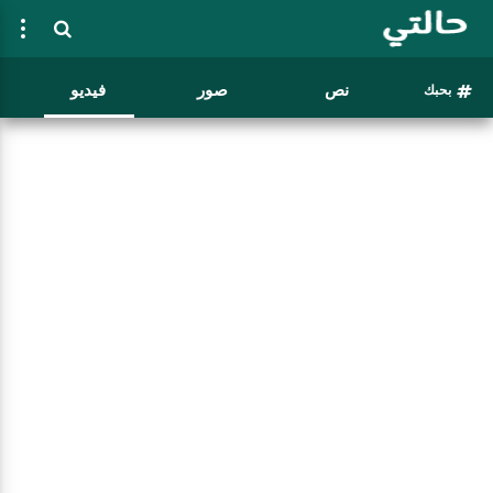
نص
صور
فيديو
بحبك