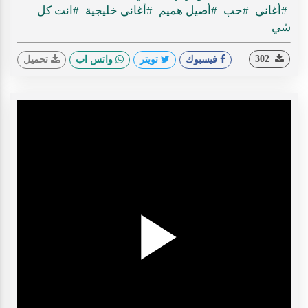
#أغاني
#حب
#أصيل هميم
#أغاني خليجية
#انت كل
شي
302
فيسبوك
تويتر
واتس اب
تحميل
Play