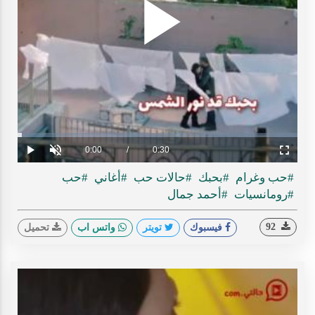
Play
ideo
Loaded
:
Progress
:
0%
0%
Current
0:00
/
Duration
0:30
Play
Unmute
Fullscreen
Time
#حب وغرام
#بحبك
#حالات حب
#أغاني
#حب
#رومانسيات
#أحمد جمال
92
فيسبوك
تويتر
واتس اب
تحميل