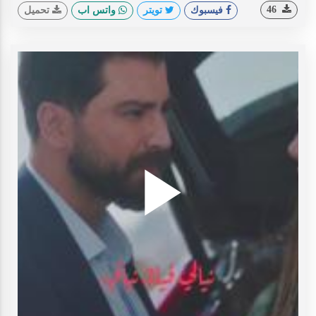
46
فيسبوك
تويتر
واتس اب
تحميل
Play
ideo