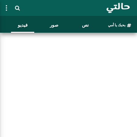
نص
صور
فيديو
بحبك يا أمي