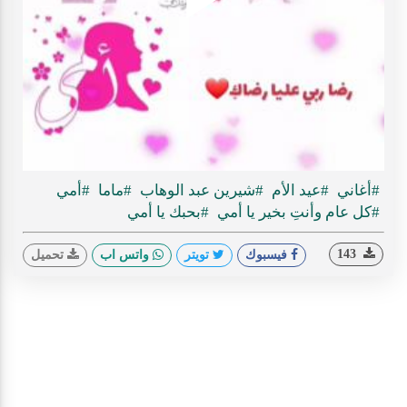
Play
ideo
#أغاني
#عيد الأم
#شيرين عبد الوهاب
#ماما
#أمي
#كل عام وأنتِ بخير يا أمي
#بحبك يا أمي
143
فيسبوك
تويتر
واتس اب
تحميل