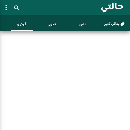
نص
صور
فيديو
بقالي كتير