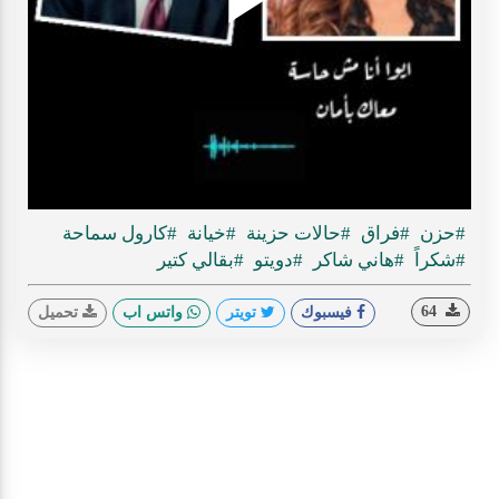
Play
ideo
#حزن
#فراق
#حالات حزينة
#خيانة
#كارول سماحة
#شكراً
#هاني شاكر
#دويتو
#بقالي كتير
64
فيسبوك
تويتر
واتس اب
تحميل