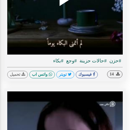
Play
ideo
#حزن
#حالات حزينة
#وجع
#بكاء
14
فيسبوك
تويتر
واتس اب
تحميل