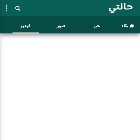
نص
صور
فيديو
بكاء