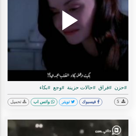
Play
ideo
#حزن
#فراق
#حالات حزينة
#وجع
#بكاء
5
فيسبوك
تويتر
واتس اب
تحميل