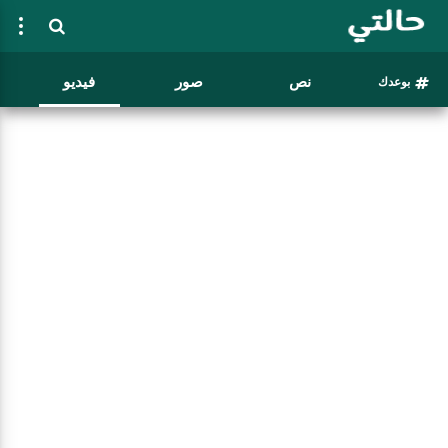
نص
صور
فيديو
بوعدك