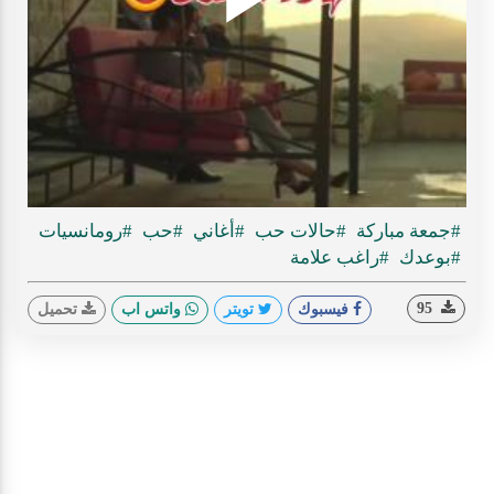
Play
ideo
#جمعة مباركة
#حالات حب
#أغاني
#حب
#رومانسيات
#بوعدك
#راغب علامة
95
فيسبوك
تويتر
واتس اب
تحميل