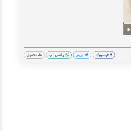
V
Prog
0%
Play
فيسبوك
تويتر
واتس اب
تحميل