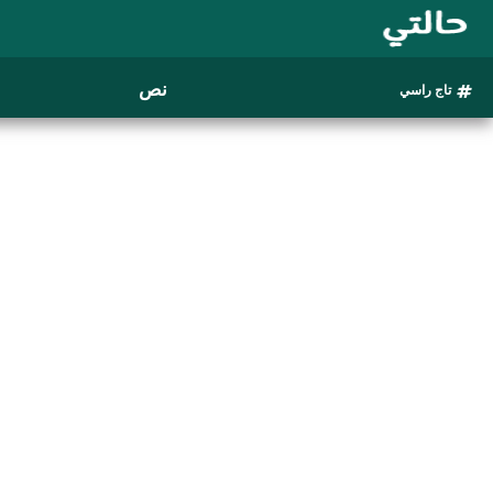
نص
تاج راسي