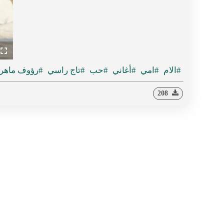
ullscreen
#الام
#امي
#أغاني
#حب
#تاج راسي
#رؤوف ماهر
208