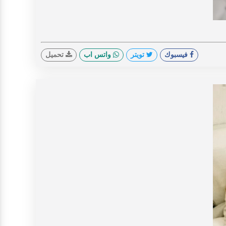
V
فيسبوك
تويتر
واتس اب
تحميل