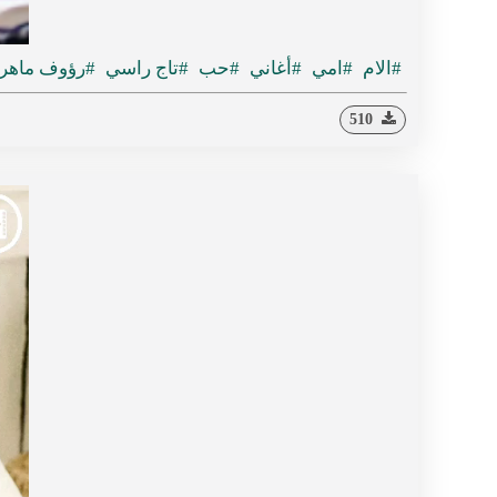
#الام
#امي
#أغاني
#حب
#تاج راسي
#رؤوف ماهر
510