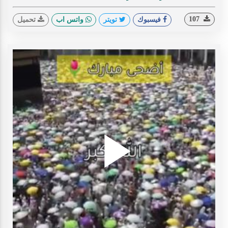
107
فيسبوك
تويتر
واتس اب
تحميل
Play