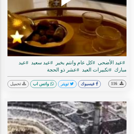
Play
ideo
#عيد الأضحى
#كل عام وانتم بخير
#عيد سعيد
#عيد
مبارك
#تكبيرات العيد
#عشر ذو الحجة
116
فيسبوك
تويتر
واتس اب
تحميل