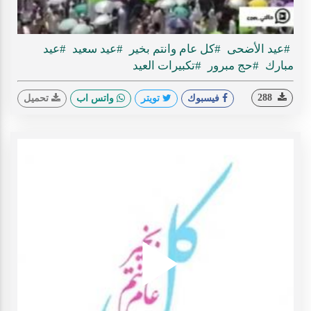
ideo
#عيد الأضحى
#كل عام وانتم بخير
#عيد سعيد
#عيد
مبارك
#حج مبرور
#تكبيرات العيد
288
فيسبوك
تويتر
واتس اب
تحميل
Play