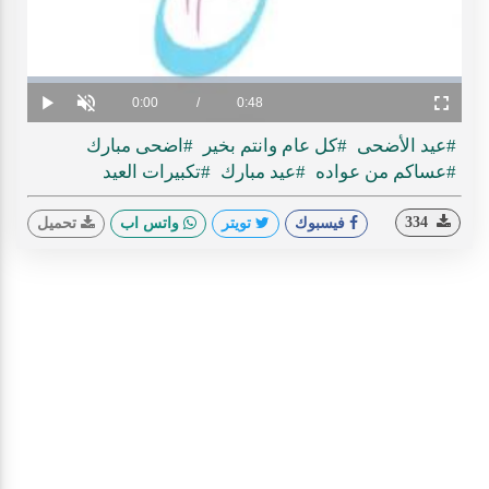
ideo
Loaded
:
Progress
:
0%
0%
Current
0:00
/
Duration
0:48
Play
Unmute
Fullscreen
Time
#عيد الأضحى
#كل عام وانتم بخير
#اضحى مبارك
#عساكم من عواده
#عيد مبارك
#تكبيرات العيد
334
فيسبوك
تويتر
واتس اب
تحميل