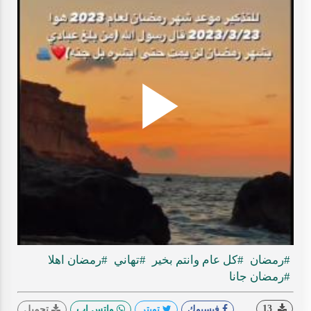
Play
ideo
#رمضان
#كل عام وانتم بخير
#تهاني
#رمضان اهلا
#رمضان جانا
13
فيسبوك
تويتر
واتس اب
تحميل