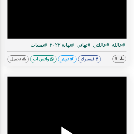
ideo
#عائلة
#عائلتي
#تهاني
#نهاية ٢٠٢٢
#تمنيات
5
فيسبوك
تويتر
واتس اب
تحميل