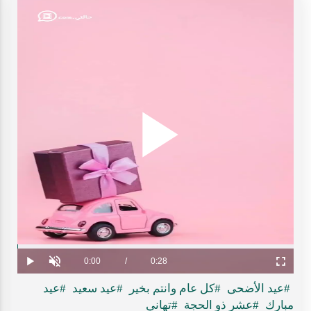
Play
ideo
Loaded
:
Progress
:
0%
0%
Current
0:00
/
Duration
0:28
Play
Unmute
Fullscreen
Time
#عيد الأضحى
#كل عام وانتم بخير
#عيد سعيد
#عيد
مبارك
#عشر ذو الحجة
#تهاني