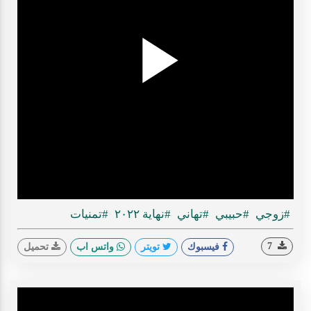
Play
ideo
#زوجي
#حبيبي
#تهاني
#نهاية ٢٠٢٢
#تمنيات
7
فيسبوك
تويتر
واتس اب
تحميل