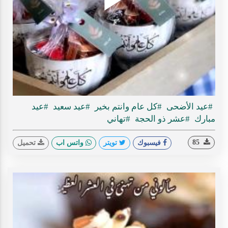
Play
ideo
#عيد الأضحى
#كل عام وانتم بخير
#عيد سعيد
#عيد
مبارك
#عشر ذو الحجة
#تهاني
85
فيسبوك
تويتر
واتس اب
تحميل