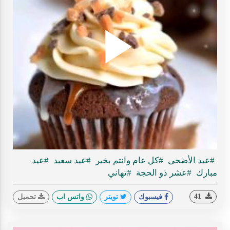
Play
ideo
#عيد الأضحى
#كل عام وانتم بخير
#عيد سعيد
#عيد
مبارك
#عشر ذو الحجة
#تهاني
41
فيسبوك
تويتر
واتس اب
تحميل