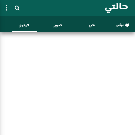
نص
صور
فيديو
تهاني