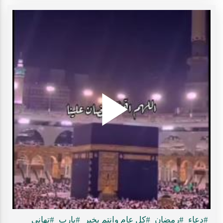
Play
ideo
#دعاء
#رمضان
#كل عام وانتم بخير
#يارب
#تهاني