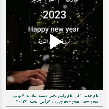
Play
ideo
#عام جديد
#كل عام وانتم بخير
#سنة ميلادية
#تهاني
#happy new year
#new year
#رأس السنة
#٢٠٢٣