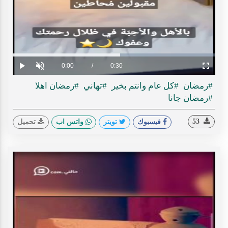
Play
ideo
Loaded
:
Progress
:
0%
0%
Current
0:00
/
Duration
0:30
Play
Unmute
Fullscreen
Time
#رمضان
#كل عام وانتم بخير
#تهاني
#رمضان اهلا
#رمضان جانا
53
فيسبوك
تويتر
واتس اب
تحميل