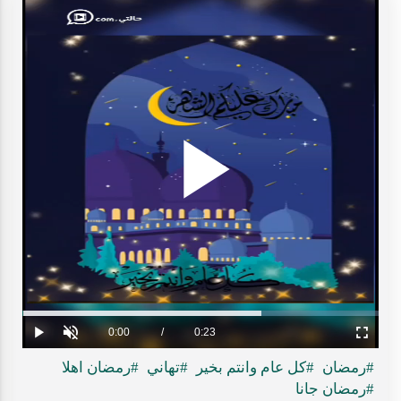
Play
ideo
Loaded
:
Progress
:
0%
0%
Current
0:00
/
Duration
0:23
Play
Unmute
Fullscreen
Time
#رمضان
#كل عام وانتم بخير
#تهاني
#رمضان اهلا
#رمضان جانا