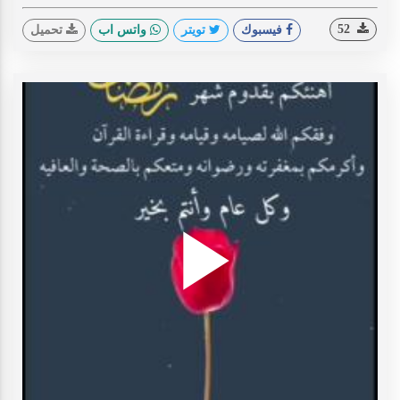
52
فيسبوك
تويتر
واتس اب
تحميل
Play