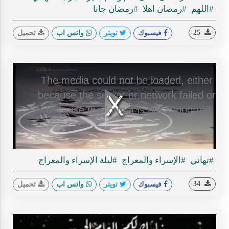
#اللهم
#رمضان اهلا
#رمضان جانا
25
فيسبوك
تويتر
واتس اب
تحميل
This
The media could not be loaded, either
is
a
because the server or network failed or
modal
window.
Play
because the format is not supported.
#تهاني
#الإسراء والمعراج
#ليلة الإسراء والمعراج
ideo
34
فيسبوك
تويتر
واتس اب
تحميل