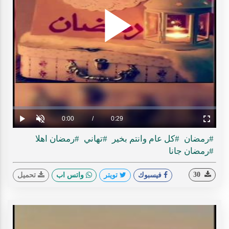
Play
ideo
Loaded
:
Progress
:
0%
0%
Current
0:00
/
Duration
0:29
Play
Unmute
Fullscreen
Time
#رمضان
#كل عام وانتم بخير
#تهاني
#رمضان اهلا
#رمضان جانا
30
فيسبوك
تويتر
واتس اب
تحميل