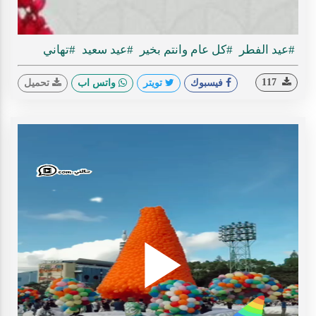
ideo
#عيد الفطر
#كل عام وانتم بخير
#عيد سعيد
#تهاني
117
فيسبوك
تويتر
واتس اب
تحميل
Play