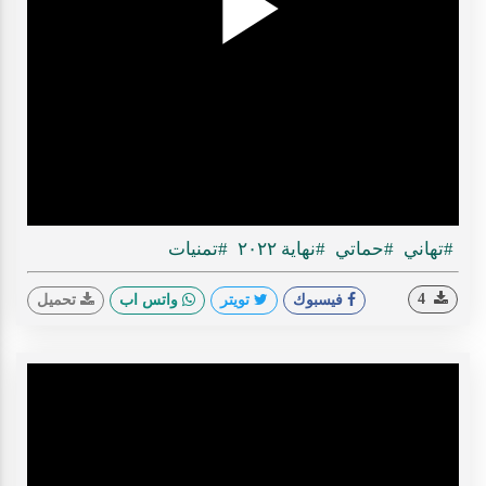
Play
ideo
#تهاني
#حماتي
#نهاية ٢٠٢٢
#تمنيات
4
فيسبوك
تويتر
واتس اب
تحميل