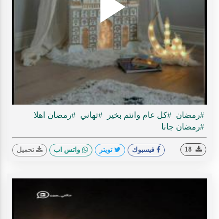
Play
ideo
#رمضان
#كل عام وانتم بخير
#تهاني
#رمضان اهلا
#رمضان جانا
18
فيسبوك
تويتر
واتس اب
تحميل