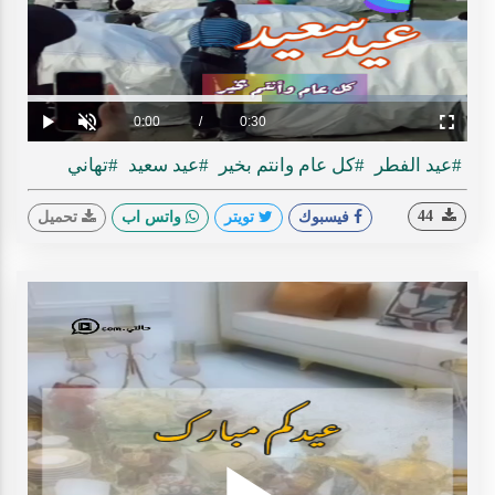
ideo
Loaded
:
Progress
:
0%
0%
Current
0:00
/
Duration
0:30
Play
Unmute
Fullscreen
Time
#عيد الفطر
#كل عام وانتم بخير
#عيد سعيد
#تهاني
44
فيسبوك
تويتر
واتس اب
تحميل