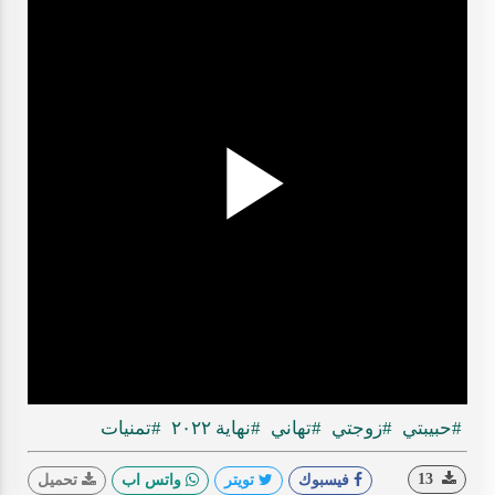
Play
ideo
#حبيبتي
#زوجتي
#تهاني
#نهاية ٢٠٢٢
#تمنيات
13
فيسبوك
تويتر
واتس اب
تحميل