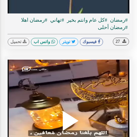
ideo
#رمضان
#كل عام وانتم بخير
#تهاني
#رمضان اهلا
#رمضان أحلى
27
فيسبوك
تويتر
واتس اب
تحميل