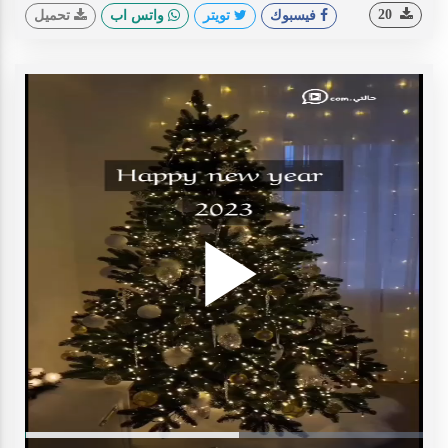
20
فيسبوك
تويتر
واتس اب
تحميل
Play
ideo
Loaded
:
Progress
: