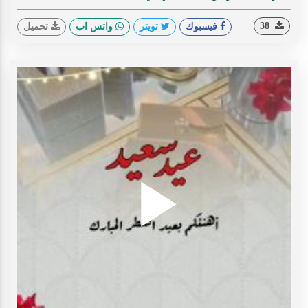
38
فيسبوك
تويتر
واتس اب
تحميل
Play