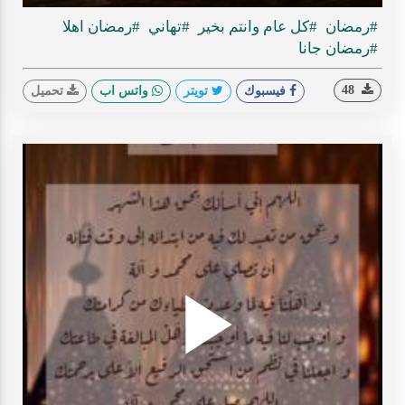
Time
#رمضان
#كل عام وانتم بخير
#تهاني
#رمضان اهلا
#رمضان جانا
48
فيسبوك
تويتر
واتس اب
تحميل
Play