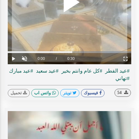
Play
ideo
Loaded
:
Progress
:
0%
0%
Current
0:00
/
Duration
0:30
Play
Unmute
Fullscreen
Time
#عيد الفطر
#كل عام وانتم بخير
#عيد سعيد
#عيد مبارك
#تهاني
54
فيسبوك
تويتر
واتس اب
تحميل