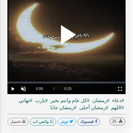
Play
ideo
Loaded
:
Progress
:
0%
0%
Current
0:00
/
Duration
0:25
Play
Unmute
Fullscreen
Time
#دعاء
#رمضان
#كل عام وانتم بخير
#يارب
#تهاني
#اللهم
#رمضان أحلى
#رمضان جانا
25
فيسبوك
تويتر
واتس اب
تحميل