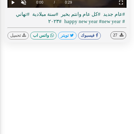
0%
0%
Current
0:00
/
Duration
0:29
Play
Unmute
Fullscreen
Time
#عام جديد
#كل عام وانتم بخير
#سنة ميلادية
#تهاني
#٢٠٢٣
#new year
#happy new year
27
فيسبوك
تويتر
واتس اب
تحميل