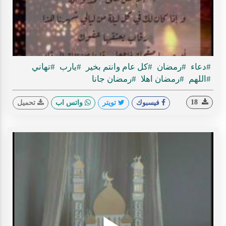
ideo
#دعاء
#رمضان
#كل عام وانتم بخير
#يارب
#تهاني
#اللهم
#رمضان اهلا
#رمضان جانا
18
فيسبوك
تويتر
واتس اب
تحميل