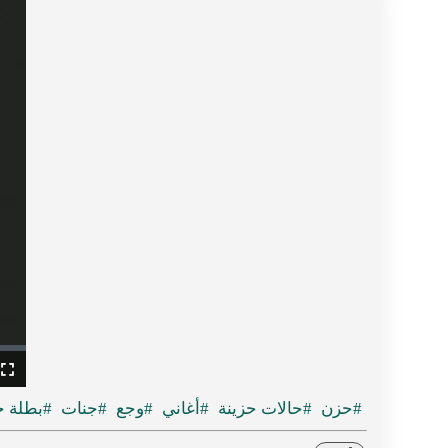
ullscreen
#حزن
#حالات حزينة
#أغاني
#وجع
#جنات
#بطلة ح