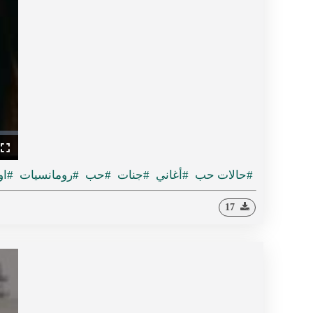
ullscreen
#حالات حب
#أغاني
#جنات
#حب
#رومانسيات
#او
17