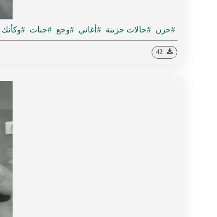
#حزن
#حالات حزينة
#أغاني
#وجع
#جنات
#وكأنك 
42