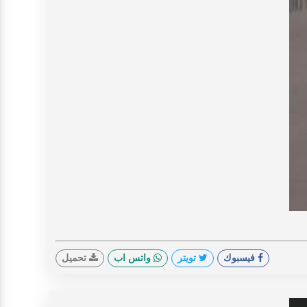
V
فيسبوك
تويتر
واتس اب
تحميل