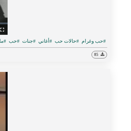
ullscreen
#حب وغرام
#حالات حب
#أغاني
#جنات
#حب
#ما
85