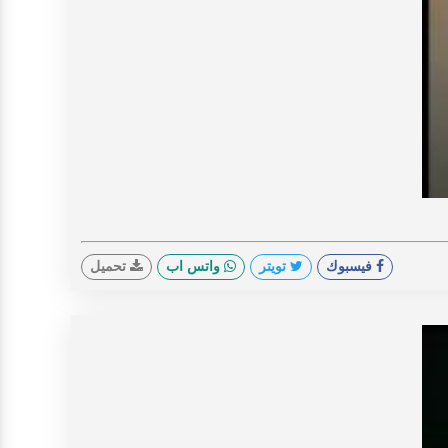
V
فيسبوك
تويتر
واتس اب
تحميل