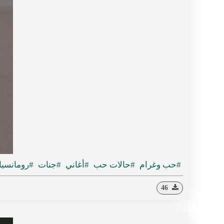
#حب وغرام
#حالات حب
#أغاني
#جنات
#رومانسي
46