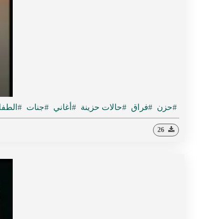
#حزن
#فراق
#حالات حزينة
#أغاني
#جنات
#الطفلة
26