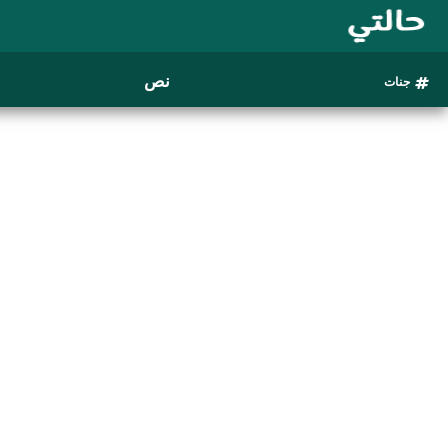
نص
جنات