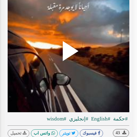
Play
ideo
#حكمة
#English
#إنجليزي
#wisdom
43
فيسبوك
تويتر
واتس اب
تحميل