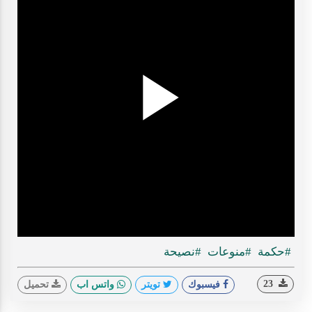
Play
ideo
#حكمة
#منوعات
#نصيحة
23
فيسبوك
تويتر
واتس اب
تحميل