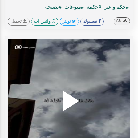
#حكم و عبر
#حكمة
#منوعات
#نصيحة
68
فيسبوك
تويتر
واتس اب
تحميل
Play