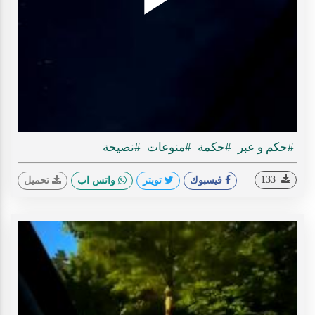
Play
ideo
#حكم و عبر
#حكمة
#منوعات
#نصيحة
133
فيسبوك
تويتر
واتس اب
تحميل