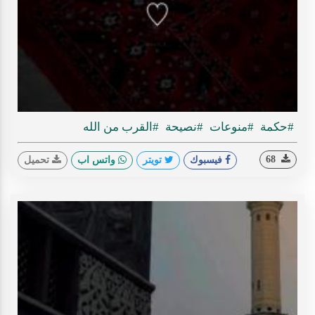
Play
ideo
#حكمة
#منوعات
#نصيحة
#القرب من الله
68
فيسبوك
تويتر
واتس اب
تحميل