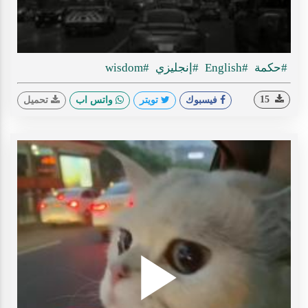
ideo
#حكمة
#English
#إنجليزي
#wisdom
15
فيسبوك
تويتر
واتس اب
تحميل