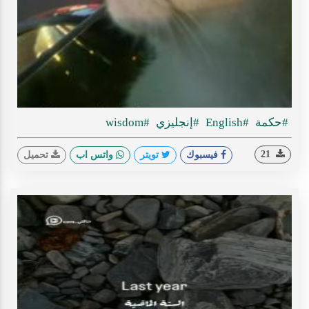
Play
ideo
#حكمة
#English
#إنجليزي
#wisdom
21
فيسبوك
تويتر
واتس اب
تحميل