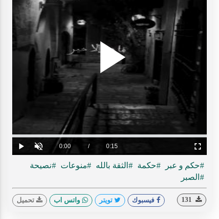
Play
ideo
Loaded
:
Progress
:
0%
0%
Current
0:00
/
Duration
0:15
Play
Unmute
Fullscreen
Time
#حكم و عبر
#حكمة
#الثقة بالله
#منوعات
#نصيحة
#الصبر
131
فيسبوك
تويتر
واتس اب
تحميل