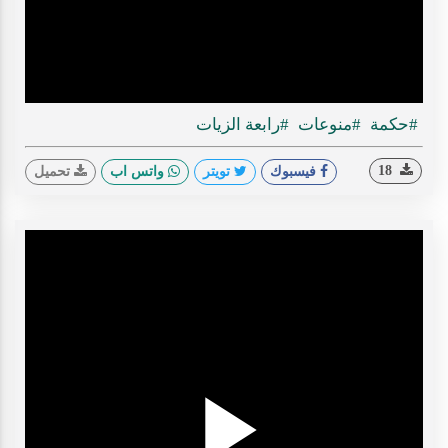
ideo
#حكمة
#منوعات
#رابعة الزيات
18
فيسبوك
تويتر
واتس اب
تحميل