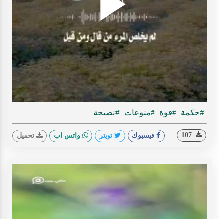
Play
ideo
#حكمة
#قوة
#منوعات
#نصيحة
107
فيسبوك
تويتر
واتس اب
تحميل