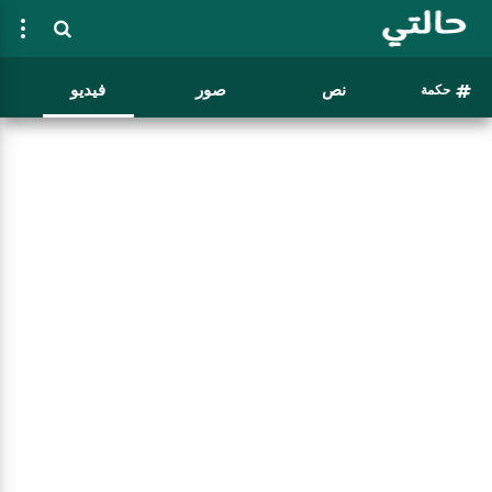
نص
صور
فيديو
حكمة