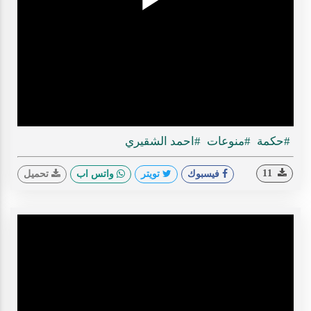
Play
ideo
#حكمة
#منوعات
#احمد الشقيري
11
فيسبوك
تويتر
واتس اب
تحميل