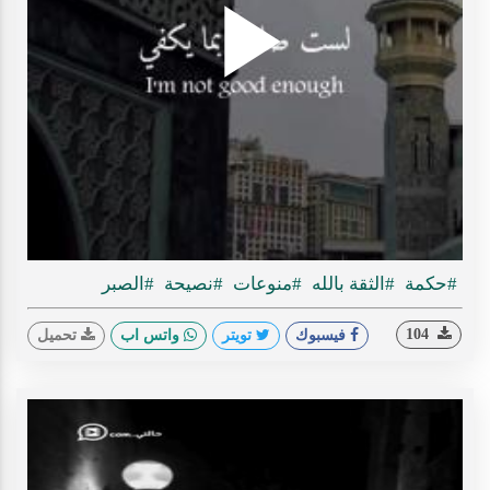
Play
ideo
#حكمة
#الثقة بالله
#منوعات
#نصيحة
#الصبر
104
فيسبوك
تويتر
واتس اب
تحميل