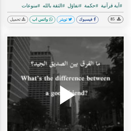
Time
#آية قرآنية
#حكمة
#تفاؤل
#الثقة بالله
#منوعات
85
فيسبوك
تويتر
واتس اب
تحميل
Play