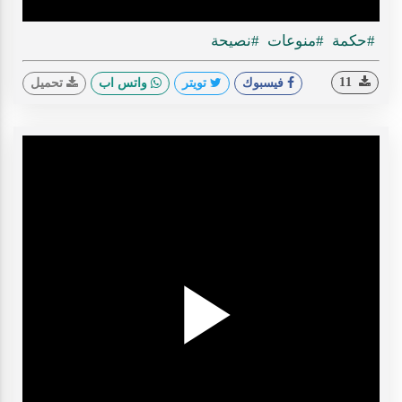
#حكمة
#منوعات
#نصيحة
11
فيسبوك
تويتر
واتس اب
تحميل
Play