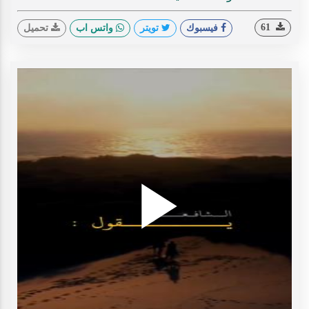
61
فيسبوك
تويتر
واتس اب
تحميل
Play