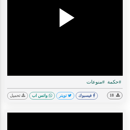
Play
ideo
#حكمة
#منوعات
18
فيسبوك
تويتر
واتس اب
تحميل