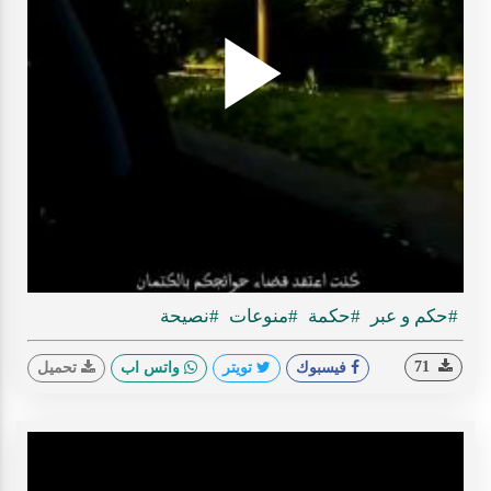
Play
ideo
#حكم و عبر
#حكمة
#منوعات
#نصيحة
71
فيسبوك
تويتر
واتس اب
تحميل