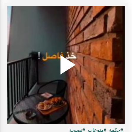
Play
ideo
#حكمة
#منوعات
#نصيحة