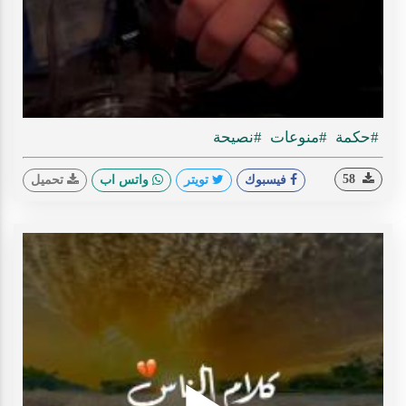
ideo
#حكمة
#منوعات
#نصيحة
58
فيسبوك
تويتر
واتس اب
تحميل