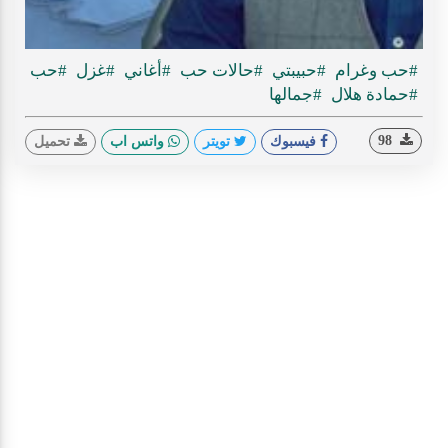
ideo
#حب وغرام
#حبيبتي
#حالات حب
#أغاني
#غزل
#حب
#حمادة هلال
#جمالها
98
فيسبوك
تويتر
واتس اب
تحميل