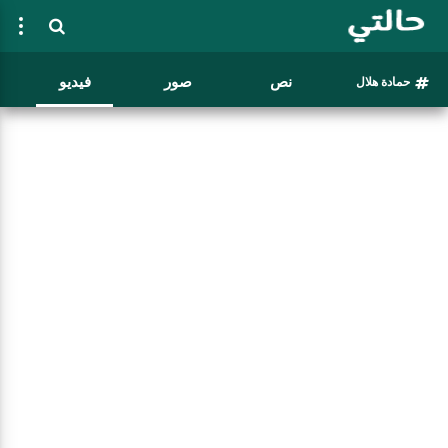
نص
صور
فيديو
حمادة هلال