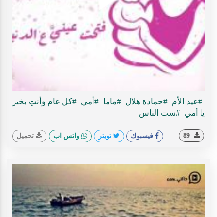
Play
ideo
#عيد الأم
#حمادة هلال
#ماما
#أمي
#كل عام وأنتِ بخير
يا أمي
#ست الناس
89
فيسبوك
تويتر
واتس اب
تحميل