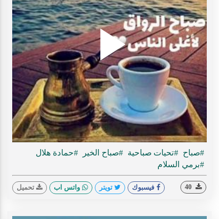
Play
ideo
#صباح
#تحيات صباحية
#صباح الخير
#حمادة هلال
#برمي السلام
40
فيسبوك
تويتر
واتس اب
تحميل