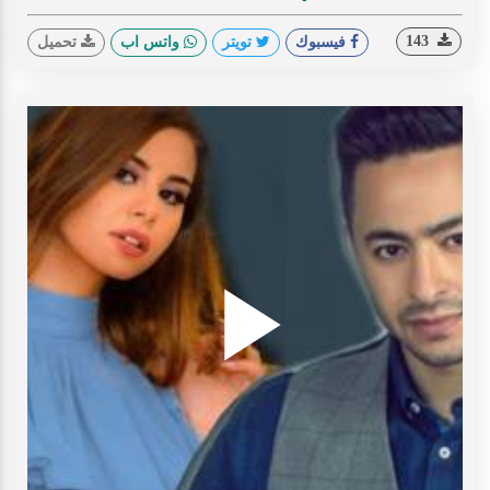
143
فيسبوك
تويتر
واتس اب
تحميل
Play