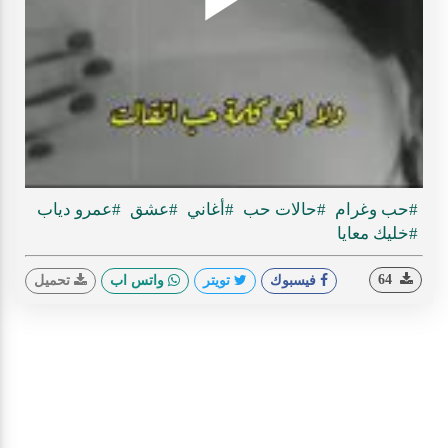
Play
ideo
#حب وغرام
#حالات حب
#أغاني
#عشق
#عمرو دياب
#خليك معايا
64
فيسبوك
تويتر
واتس اب
تحميل