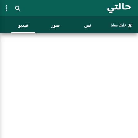
نص
صور
فيديو
خليك معايا