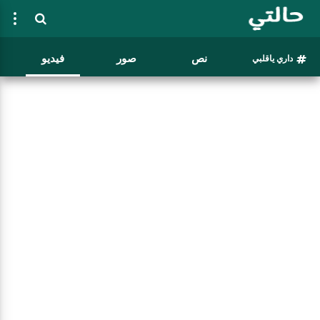
نص
صور
فيديو
داري ياقلبي