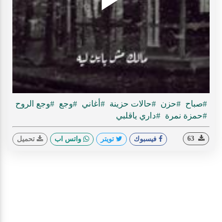
Play
ideo
#صباح
#حزن
#حالات حزينة
#أغاني
#وجع
#وجع الروح
#حمزة نمرة
#داري ياقلبي
63
فيسبوك
تويتر
واتس اب
تحميل