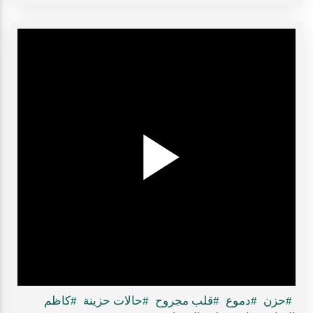
Play
ideo
#حزن
#دموع
#قلب مجروح
#حالات حزينة
#كاظم