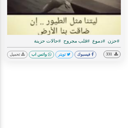
ideo
#حزن
#دموع
#قلب مجروح
#حالات حزينة
331
فيسبوك
تويتر
واتس اب
تحميل