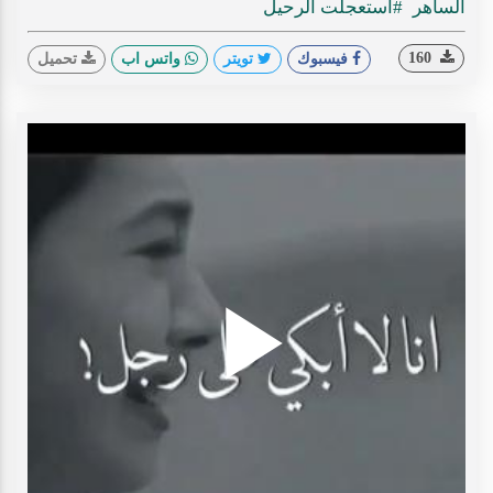
الساهر
#استعجلت الرحيل
160
فيسبوك
تويتر
واتس اب
تحميل
Play