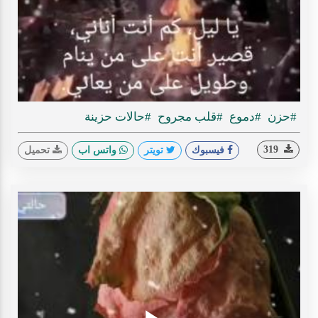
ideo
#حزن
#دموع
#قلب مجروح
#حالات حزينة
319
فيسبوك
تويتر
واتس اب
تحميل