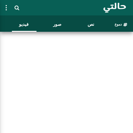
نص
صور
فيديو
دموع