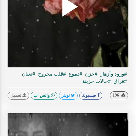
Play
ideo
#ورود وأزهار
#حزن
#دموع
#قلب مجروح
#تعبان
#فراق
#حالات حزينة
196
فيسبوك
تويتر
واتس اب
تحميل