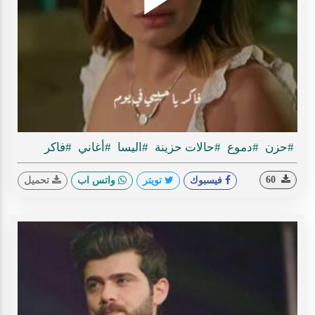
Play
ideo
#حزن
#دموع
#حالات حزينة
#اليسا
#أغاني
#فاكر
60
فيسبوك
تويتر
واتس اب
تحميل