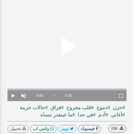
Play
ideo
Loaded
:
Progress
:
0%
0%
Current
0:00
/
Duration
0:30
Play
Unmute
Fullscreen
Time
#حزن
#دموع
#قلب مجروح
#فراق
#حالات حزينة
#أغاني
#آدم
#في حدا
#ما عبنقدر ننساه
116
فيسبوك
تويتر
واتس اب
تحميل