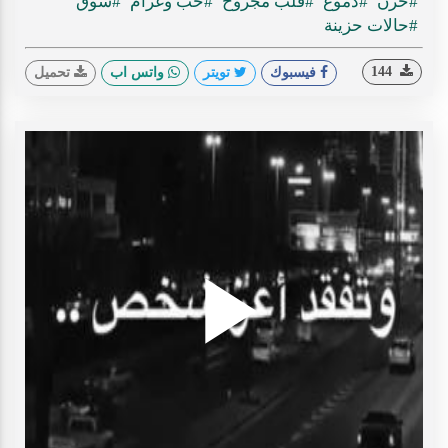
#حزن
#دموع
#قلب مجروح
#حب وغرام
#شوق
#حالات حزينة
144
فيسبوك
تويتر
واتس اب
تحميل
Play