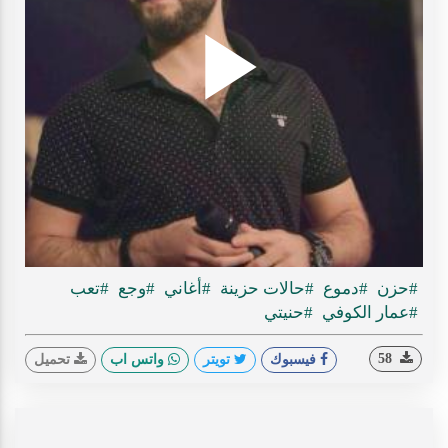
Play
ideo
#حزن
#دموع
#حالات حزينة
#أغاني
#وجع
#تعب
#عمار الكوفي
#حنيتي
58
فيسبوك
تويتر
واتس اب
تحميل