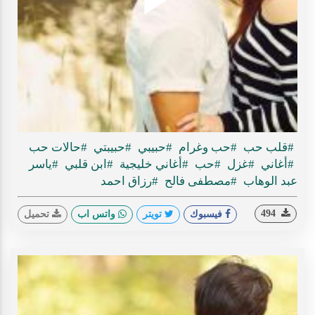
Play
ideo
#قلب حب
#حب وغرام
#حبيبي
#حبيبتي
#حالات حب
#أغاني
#غزل
#حب
#أغاني خليجية
#ابن قلبي
#ياسر
عبد الوهاب
#مصطفى فالح
#رزاق احمد
494
فيسبوك
تويتر
واتس اب
تحميل