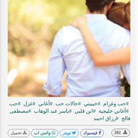
Play
ideo
#حب وغرام
#حبيبتي
#حالات حب
#أغاني
#غزل
#حب
#أغاني خليجية
#ابن قلبي
#ياسر عبد الوهاب
#مصطفى
فالح
#رزاق احمد
202
فيسبوك
تويتر
واتس اب
تحميل