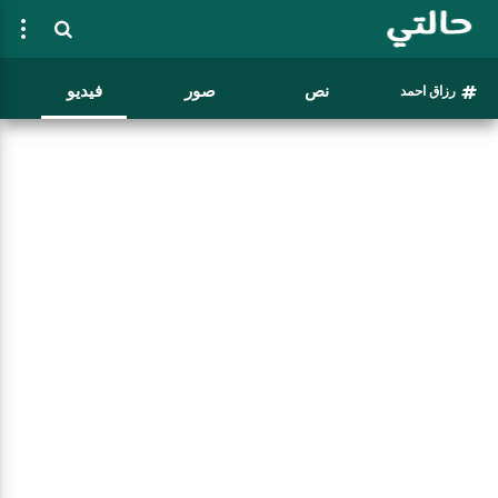
نص
صور
فيديو
رزاق احمد