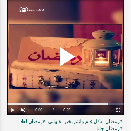
Play
ideo
Loaded
:
Progress
:
0%
0%
Current
0:00
/
Duration
0:29
Play
Unmute
Fullscreen
Time
#رمضان
#كل عام وانتم بخير
#تهاني
#رمضان اهلا
#رمضان جانا