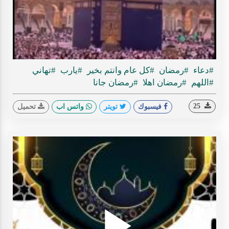
ideo
#دعاء
#رمضان
#كل عام وانتم بخير
#يارب
#تهاني
#اللهم
#رمضان اهلا
#رمضان جانا
25
فيسبوك
تويتر
واتس اب
تحميل