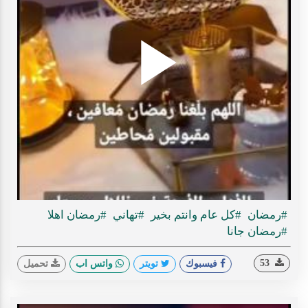
Play
ideo
#رمضان
#كل عام وانتم بخير
#تهاني
#رمضان اهلا
#رمضان جانا
53
فيسبوك
تويتر
واتس اب
تحميل