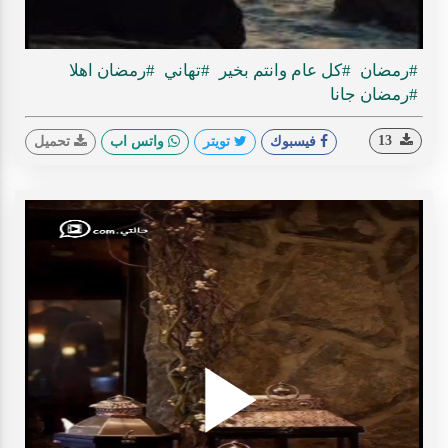
ideo
#رمضان
#كل عام وانتم بخير
#تهاني
#رمضان اهلا
#رمضان جانا
13
فيسبوك
تويتر
واتس اب
تحميل