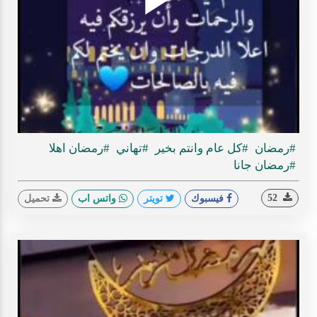
Play
ideo
#رمضان
#كل عام وانتم بخير
#تهاني
#رمضان اهلا
#رمضان جانا
52
فيسبوك
تويتر
واتس اب
تحميل