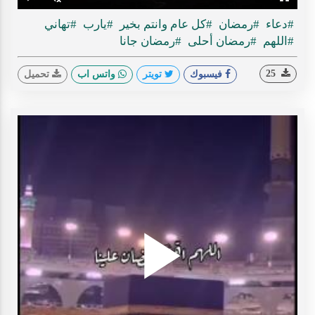
Play
Unmute
Fullscreen
Time
#دعاء
#رمضان
#كل عام وانتم بخير
#يارب
#تهاني
#اللهم
#رمضان أحلى
#رمضان جانا
25
فيسبوك
تويتر
واتس اب
تحميل
Play