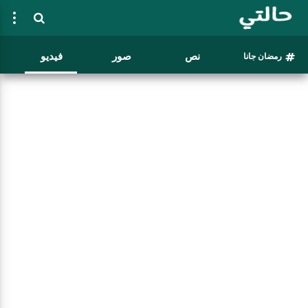
نص
صور
فيديو
رمضان جانا