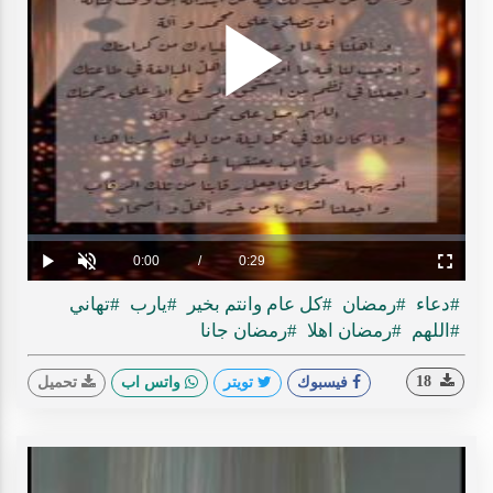
Play
ideo
Loaded
:
Progress
:
0%
0%
Current
0:00
/
Duration
0:29
Play
Unmute
Fullscreen
Time
#دعاء
#رمضان
#كل عام وانتم بخير
#يارب
#تهاني
#اللهم
#رمضان اهلا
#رمضان جانا
18
فيسبوك
تويتر
واتس اب
تحميل