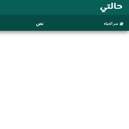
نص
سر الحياة