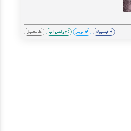
V
فيسبوك
تويتر
واتس اب
تحميل