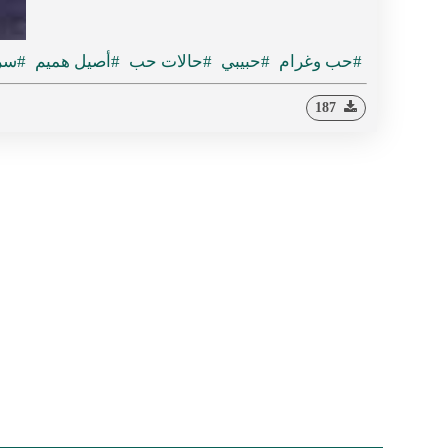
#حب وغرام
#حبيبي
#حالات حب
#أصيل هميم
#سر 
187