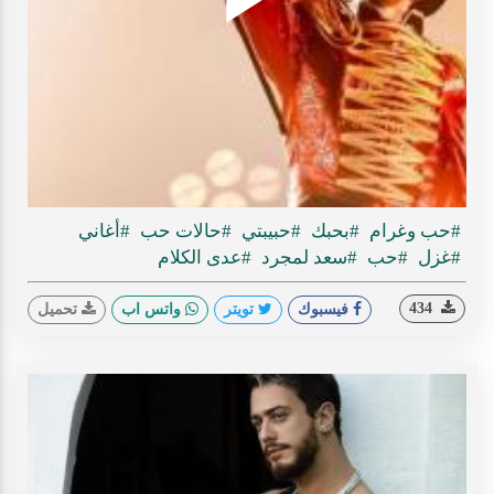
Play
ideo
#حب وغرام
#بحبك
#حبيبتي
#حالات حب
#أغاني
#غزل
#حب
#سعد لمجرد
#عدى الكلام
434
فيسبوك
تويتر
واتس اب
تحميل