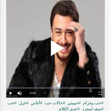
Play
ideo
Loaded
:
Progress
:
0%
0%
Current
0:00
/
Duration
0:24
Play
Unmute
Fullscreen
Time
#حب وغرام
#حبيبتي
#حالات حب
#أغاني
#غزل
#حب
#سعد لمجرد
#عدى الكلام