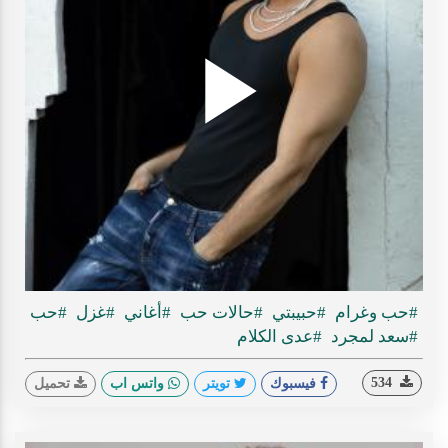
Play
ideo
#حب وغرام
#حبيبتي
#حالات حب
#أغاني
#غزل
#حب
#سعد لمجرد
#عدى الكلام
534
فيسبوك
تويتر
واتس اب
تحميل