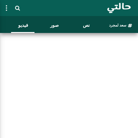
نص
صور
فيديو
سعد لمجرد