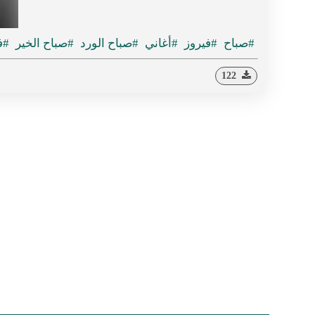
#صباح
#فيروز
#أغاني
#صباح الورد
#صباح الخير
#ف
122