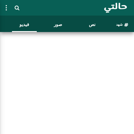
نص
صور
فيديو
شهد