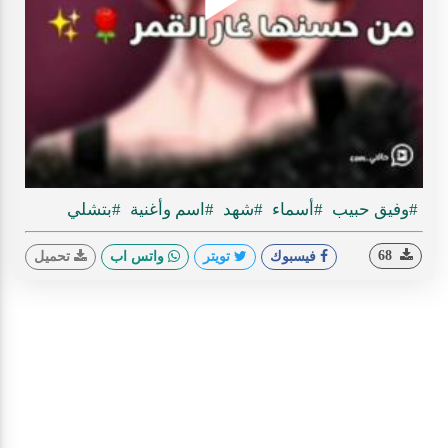
Play
ideo
#وفيق حبيب
#أسماء
#شهد
#اسم وأغنية
#بتشلي
68
فيسبوك
تويتر
واتس اب
تحميل