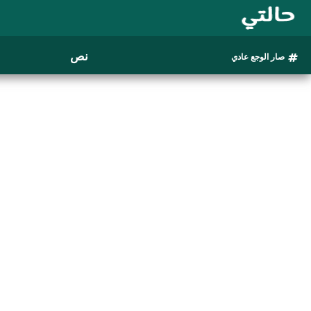
نص
صار الوجع عادي