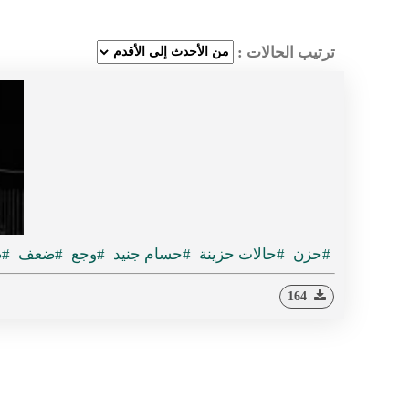
ترتيب الحالات :
#حزن
#حالات حزينة
#حسام جنيد
#وجع
#ضعف
#ص
164