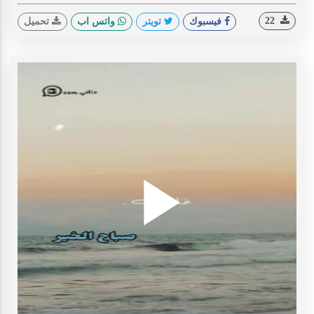
22
فيسبوك
تويتر
واتس اب
تحميل
Play