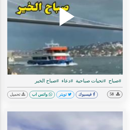
Play
ideo
#صباح
#تحيات صباحية
#دعاء
#صباح الخير
58
فيسبوك
تويتر
واتس اب
تحميل