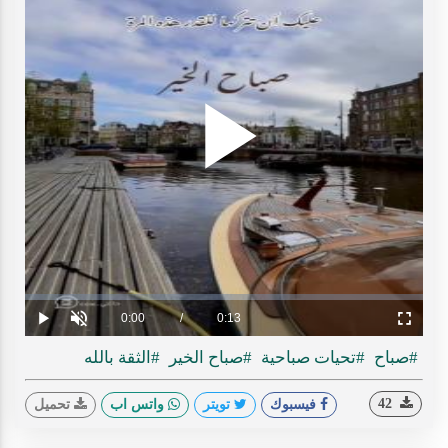
Play
ideo
Loaded
:
Progress
:
0%
0%
Current
0:00
/
Duration
0:13
Play
Unmute
Fullscreen
Time
#صباح
#تحيات صباحية
#صباح الخير
#الثقة بالله
42
فيسبوك
تويتر
واتس اب
تحميل