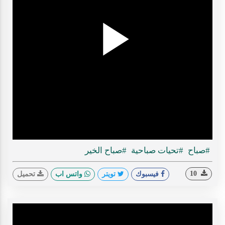
Play
ideo
#صباح
#تحيات صباحية
#صباح الخير
10
فيسبوك
تويتر
واتس اب
تحميل