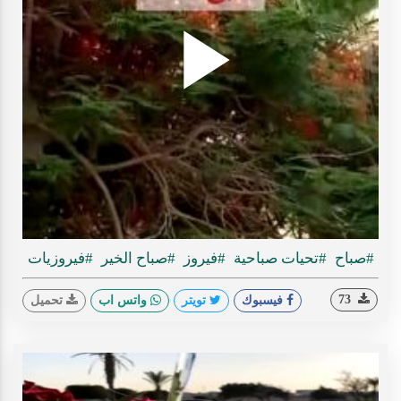
Play
ideo
#صباح
#تحيات صباحية
#فيروز
#صباح الخير
#فيروزيات
73
فيسبوك
تويتر
واتس اب
تحميل