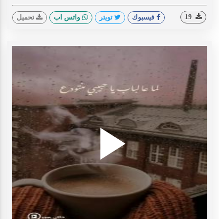
19
فيسبوك
تويتر
واتس اب
تحميل
Play