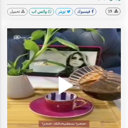
19
فيسبوك
تويتر
واتس اب
تحميل
Play