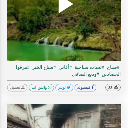
Play
ideo
#صباح
#تحيات صباحية
#أغاني
#صباح الخير
#مرقوا
الحصادين
#وديع الصافي
33
فيسبوك
تويتر
واتس اب
تحميل