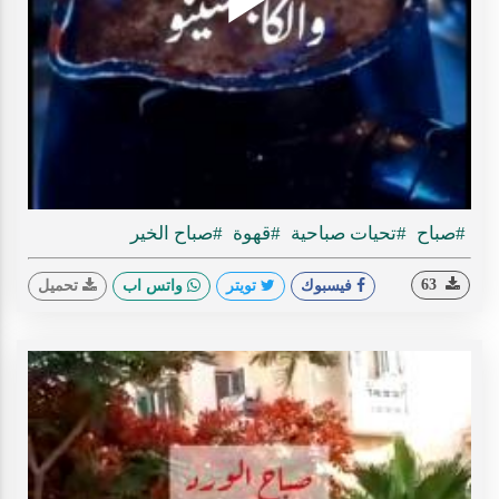
Play
ideo
#صباح
#تحيات صباحية
#قهوة
#صباح الخير
63
فيسبوك
تويتر
واتس اب
تحميل