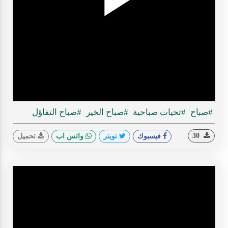
Play
ideo
#صباح
#تحيات صباحية
#صباح الخير
#صباح التفاؤل
30
فيسبوك
تويتر
واتس اب
تحميل