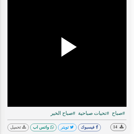
Play
ideo
#صباح
#تحيات صباحية
#صباح الخير
14
فيسبوك
تويتر
واتس اب
تحميل