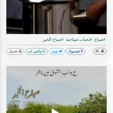
ideo
#صباح
#تحيات صباحية
#صباح الخير
45
فيسبوك
تويتر
واتس اب
تحميل