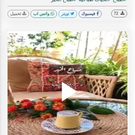
72
فيسبوك
تويتر
واتس اب
تحميل
Play