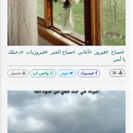
Play
ideo
#صباح
#فيروز
#أغاني
#صباح الخير
#فيروزيات
#دخيلك
يا أمي
36
فيسبوك
تويتر
واتس اب
تحميل