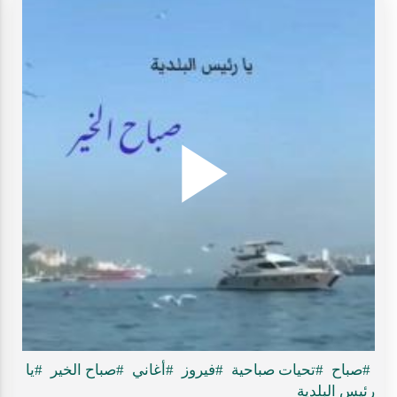
Play
ideo
#صباح
#تحيات صباحية
#فيروز
#أغاني
#صباح الخير
#يا
رئيس البلدية