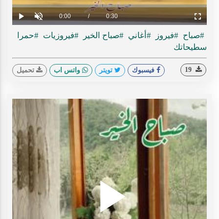
ideo
Loaded
:
Progress
:
0%
0%
Current
0:00
/
Duration
0:30
Play
Unmute
Fullscreen
Time
#صباح
#فيروز
#أغاني
#صباح الخير
#فيروزيات
#حمرا
سطيحاتك
19
فيسبوك
تويتر
واتس اب
تحميل