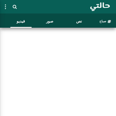
نص
صور
فيديو
صباح