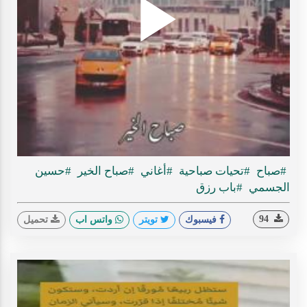
Play
ideo
#صباح
#تحيات صباحية
#أغاني
#صباح الخير
#حسين
الجسمي
#باب رزق
94
فيسبوك
تويتر
واتس اب
تحميل