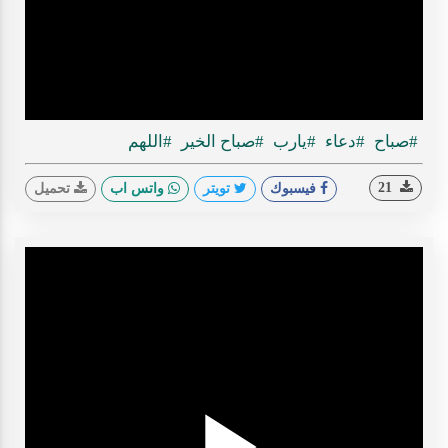
ideo
#صباح
#دعاء
#يارب
#صباح الخير
#اللهم
21
فيسبوك
تويتر
واتس اب
تحميل