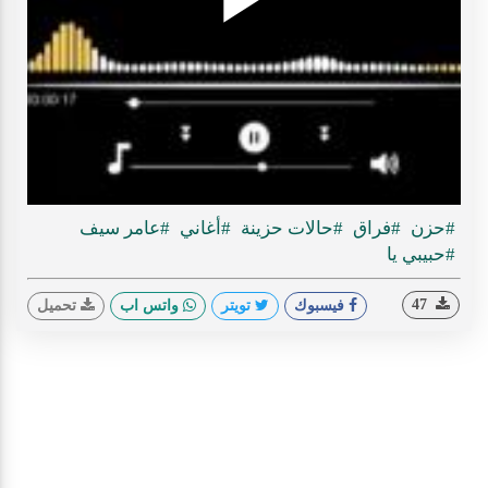
Play
ideo
#حزن
#فراق
#حالات حزينة
#أغاني
#عامر سيف
#حبيبي يا
47
فيسبوك
تويتر
واتس اب
تحميل