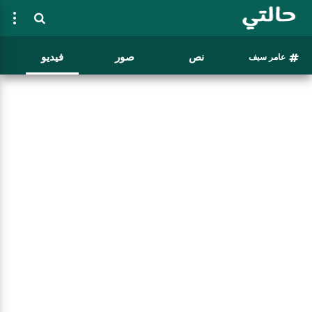
نص
صور
فيديو
عامر سيف