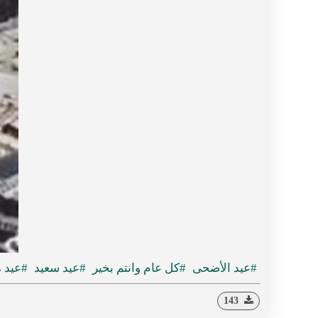
#عيد الأضحى
#كل عام وانتم بخير
#عيد سعيد
#عيد 
143