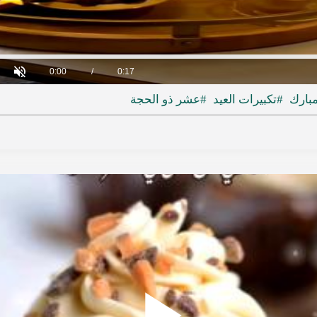
ideo
Loaded
:
ress
:
0%
Current
0:00
/
Duration
0:17
Unmute
F
Time
مبارك
#تكبيرات العيد
#عشر ذو الحجة