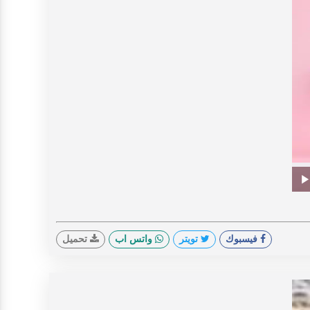
V
Prog
0%
Play
فيسبوك
تويتر
واتس اب
تحميل