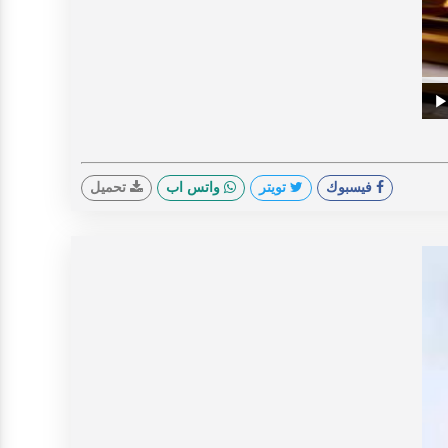
V
Prog
0%
Play
فيسبوك
تويتر
واتس اب
تحميل