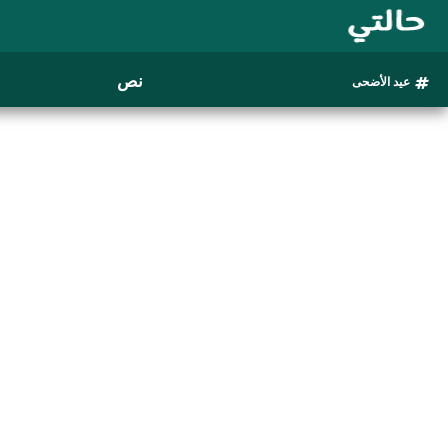
نص
عيد الأضحى