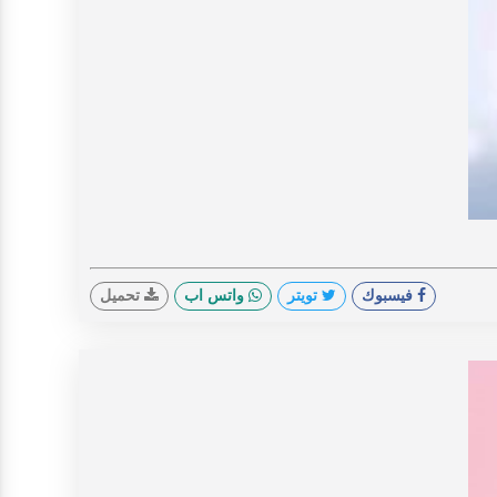
V
فيسبوك
تويتر
واتس اب
تحميل