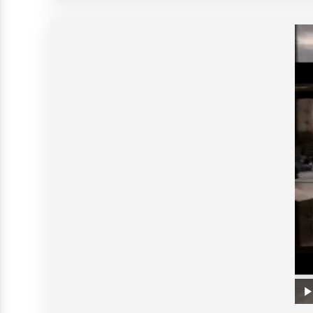
V
Prog
0%
Play