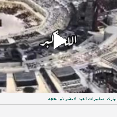
Play
ideo
مبارك
#تكبيرات العيد
#عشر ذو الحجة