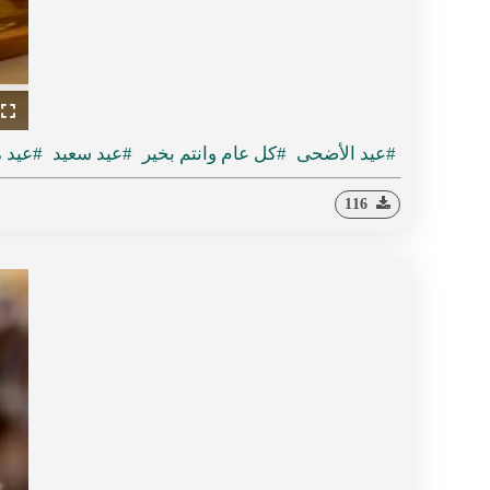
ullscreen
#عيد الأضحى
#كل عام وانتم بخير
#عيد سعيد
#عيد 
116