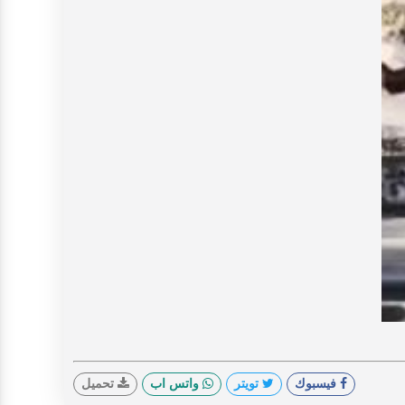
V
فيسبوك
تويتر
واتس اب
تحميل