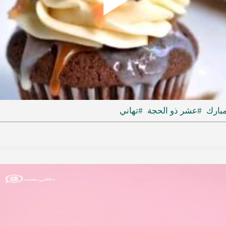
Play
ideo
مبارك
#عشر ذو الحجة
#تهاني