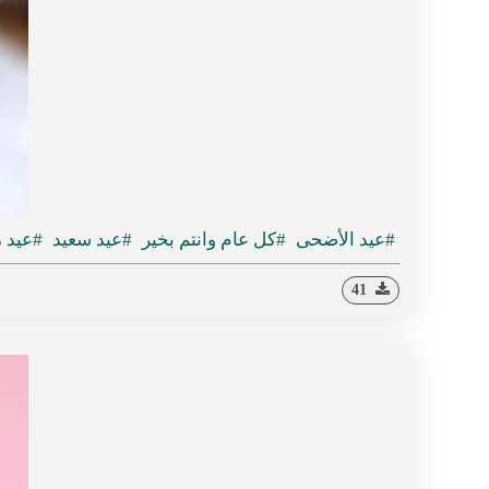
#عيد الأضحى
#كل عام وانتم بخير
#عيد سعيد
#عيد 
41