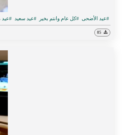
#عيد الأضحى
#كل عام وانتم بخير
#عيد سعيد
#عيد 
85