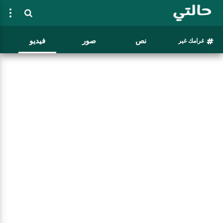
نص
صور
فيديو
غرامك غير