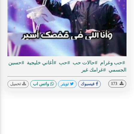
Play
ideo
#حب وغرام
#حالات حب
#حب
#أغاني خليجية
#حسين
الجسمي
#غرامك غير
173
فيسبوك
تويتر
واتس اب
تحميل