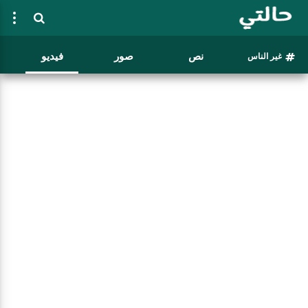
نص
صور
فيديو
غير الناس