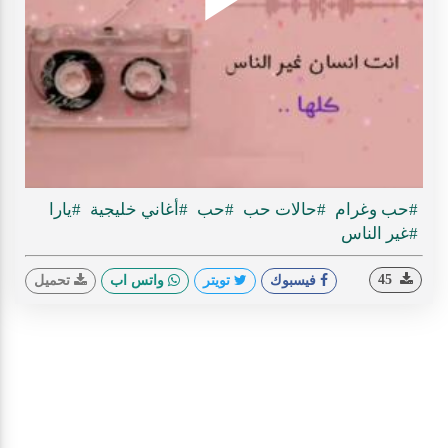
Play
ideo
#حب وغرام
#حالات حب
#حب
#أغاني خليجية
#يارا
#غير الناس
45
فيسبوك
تويتر
واتس اب
تحميل