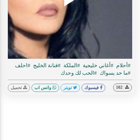
Play
ideo
#أحلام
#أغاني خليجية
#الملكة
#فنانة الخليج
#احلف
#ما حد يسواك
#الحب لك وحدك
102
فيسبوك
تويتر
واتس اب
تحميل