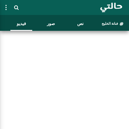
نص
صور
فيديو
فنانة الخليج