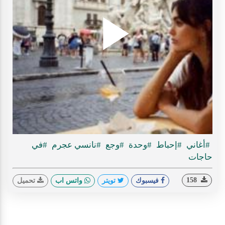
Play
ideo
#أغاني
#إحباط
#وحدة
#وجع
#نانسي عجرم
#في
حاجات
158
فيسبوك
تويتر
واتس اب
تحميل