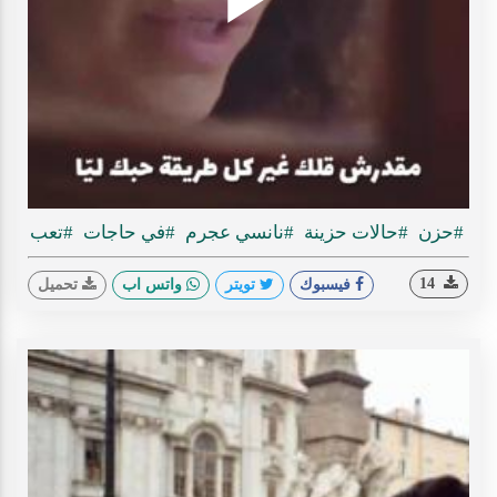
Play
ideo
#حزن
#حالات حزينة
#نانسي عجرم
#في حاجات
#تعب
14
فيسبوك
تويتر
واتس اب
تحميل