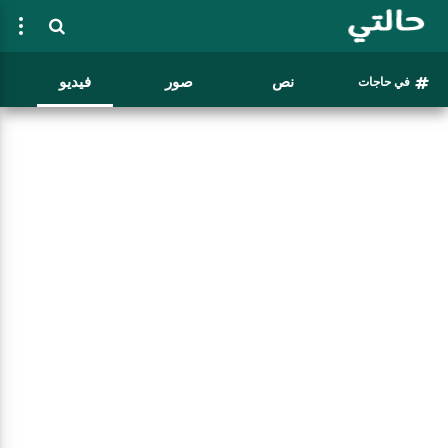
نص
صور
فيديو
في حاجات