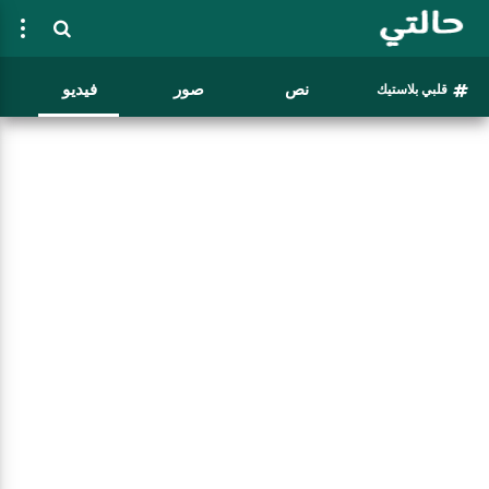
نص
صور
فيديو
قلبي بلاستيك