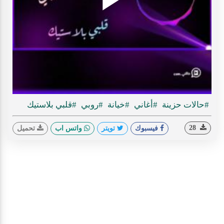
Play
ideo
#حالات حزينة
#أغاني
#خيانة
#روبي
#قلبي بلاستيك
28
فيسبوك
تويتر
واتس اب
تحميل