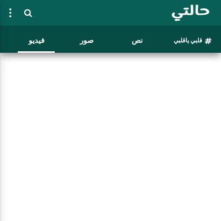
نص
صور
فيديو
قلبي ياقلبي