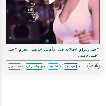
Play
ideo
#حب وغرام
#حالات حب
#أغاني
#نانسي عجرم
#حب
#قلبي ياقلبي
52
فيسبوك
تويتر
واتس اب
تحميل