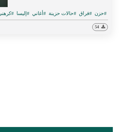
#حزن
#فراق
#حالات حزينة
#أغاني
#إليسا
#كرهني
54