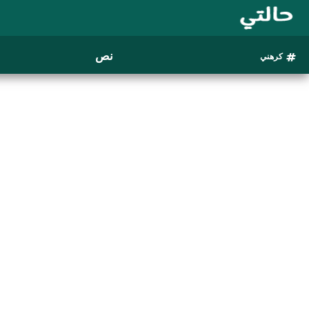
نص
كرهني