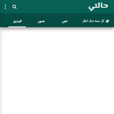
نص
صور
فيديو
كل سنة حبك اظل