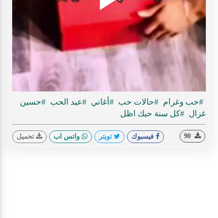
Play
ideo
#حب وغرام
#حالات حب
#أغاني
#عيد الحب
#حسين
غزال
#كل سنة حبك اظل
90
فيسبوك
تويتر
واتس اب
تحميل