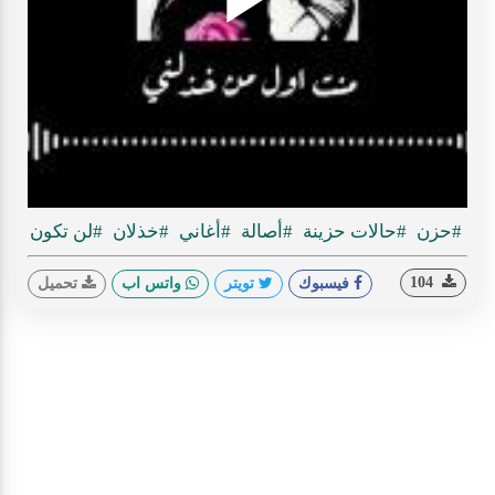
Play
ideo
#حزن
#حالات حزينة
#أصالة
#أغاني
#خذلان
#لن تكون
104
فيسبوك
تويتر
واتس اب
تحميل