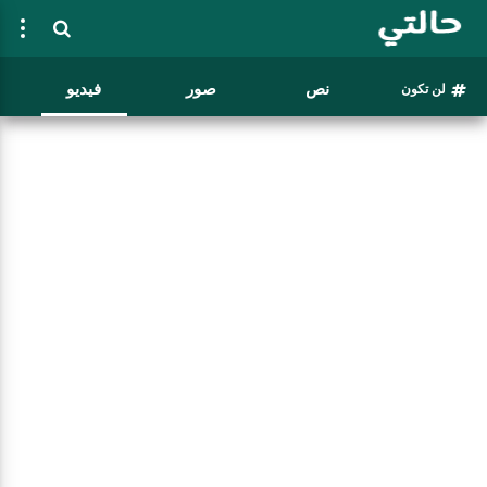
نص
صور
فيديو
لن تكون