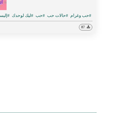
#حب وغرام
#حالات حب
#حب
#ليك لوحدك
#إليسا
87