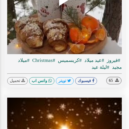
Play
ideo
#فيروز
#عيد ميلاد
#كريسميس
#Christmas
#ميلاد
مجيد
#ليلة عيد
65
فيسبوك
تويتر
واتس اب
تحميل