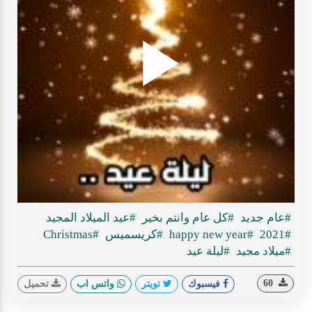
Play
ideo
#عام جديد
#كل عام وانتم بخير
#عيد الميلاد المجيد
#2021
#happy new year
#كريسميس
#Christmas
#ميلاد مجيد
#ليلة عيد
60
فيسبوك
تويتر
واتس اب
تحميل