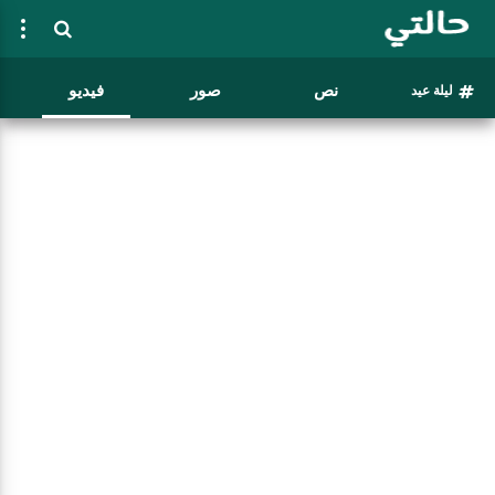
نص
صور
فيديو
ليلة عيد