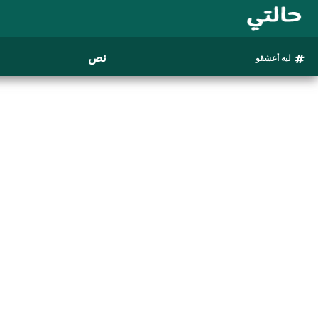
نص
ليه أعشقو