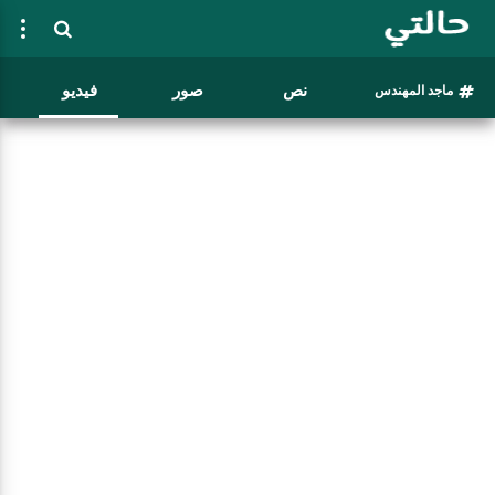
نص
صور
فيديو
ماجد المهندس