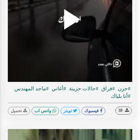
Play
ideo
#حزن
#فراق
#حالات حزينة
#أغاني
#ماجد المهندس
#أنا بلياك
38
فيسبوك
تويتر
واتس اب
تحميل