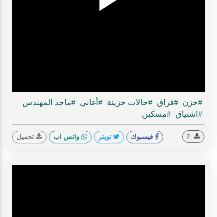
Play
ideo
#حزن
#فراق
#حالات حزينة
#أغاني
#ماجد المهندس
#اشتياق
#مسكين
7
فيسبوك
تويتر
واتس اب
تحميل