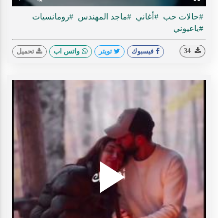
Play
Unmute
Fullscreen
Time
#حالات حب
#أغاني
#ماجد المهندس
#رومانسيات
#ياعيوني
34
فيسبوك
تويتر
واتس اب
تحميل
Play