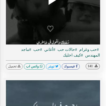
Play
ideo
#حب وغرام
#حالات حب
#أغاني
#حب
#ماجد
المهندس
#كيف اخليك
141
فيسبوك
تويتر
واتس اب
تحميل