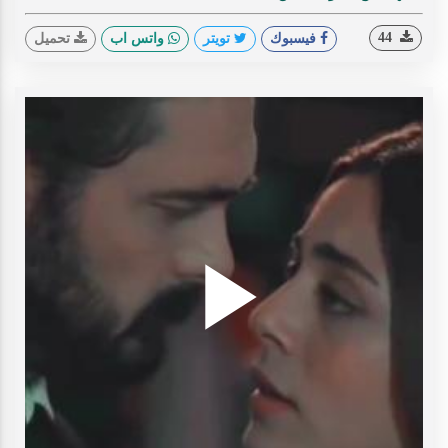
44
فيسبوك
تويتر
واتس اب
تحميل
Play