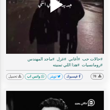
Play
ideo
#حالات حب
#أغاني
#غزل
#ماجد المهندس
#رومانسيات
#هذا اللي تمنيته
70
فيسبوك
تويتر
واتس اب
تحميل