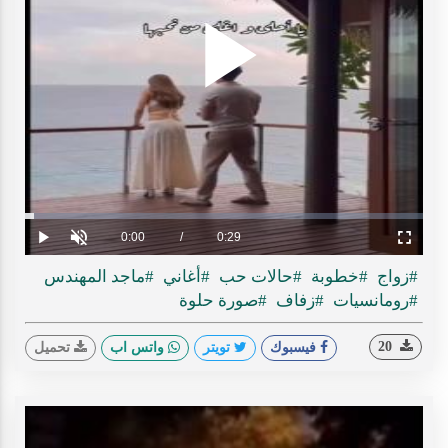
Play
ideo
Loaded
:
Progress
:
0%
0%
Current
0:00
/
Duration
0:29
Play
Unmute
Fullscreen
Time
#زواج
#خطوبة
#حالات حب
#أغاني
#ماجد المهندس
#رومانسيات
#زفاف
#صورة حلوة
20
فيسبوك
تويتر
واتس اب
تحميل