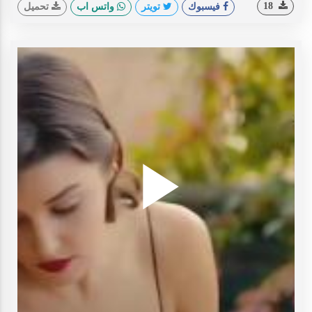
18
فيسبوك
تويتر
واتس اب
تحميل
Play
ideo