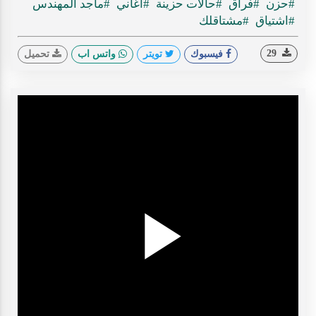
#حزن
#فراق
#حالات حزينة
#أغاني
#ماجد المهندس
#اشتياق
#مشتاقلك
29
فيسبوك
تويتر
واتس اب
تحميل
Play