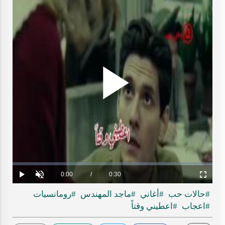
Play
ideo
Loaded
:
Progress
:
0%
0%
Current
0:00
/
Duration
0:30
Play
Unmute
Fullscreen
Time
#حالات حب
#أغاني
#ماجد المهندس
#رومانسيات
#اعجاب
#اعطيني وقتاً