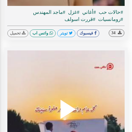
#حالات حب
#أغاني
#غزل
#ماجد المهندس
#رومانسيات
#قررت اسولف
34
فيسبوك
تويتر
واتس اب
تحميل
Play