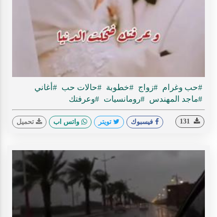
Play
ideo
#حب وغرام
#زواج
#خطوبة
#حالات حب
#أغاني
#ماجد المهندس
#رومانسيات
#وعرفتك
131
فيسبوك
تويتر
واتس اب
تحميل