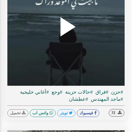
Play
ideo
#حزن
#فراق
#حالات حزينة
#وجع
#أغاني خليجية
#ماجد المهندس
#عطشان
31
فيسبوك
تويتر
واتس اب
تحميل