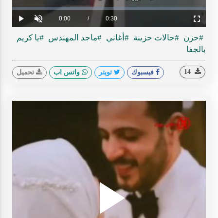
ideo
Loaded
:
Progress
:
0%
0%
Current
0:00
/
Duration
0:30
Play
Unmute
Fullscreen
Time
#حزن
#حالات حزينة
#أغاني
#ماجد المهندس
#يا كريم
بالجفا
14
فيسبوك
تويتر
واتس اب
تحميل