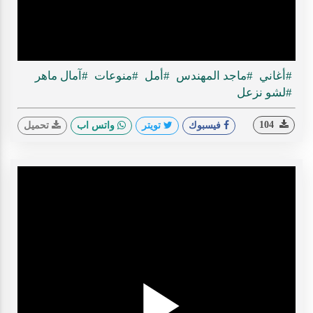
ideo
#أغاني
#ماجد المهندس
#أمل
#منوعات
#آمال ماهر
#لشو نزعل
104
فيسبوك
تويتر
واتس اب
تحميل