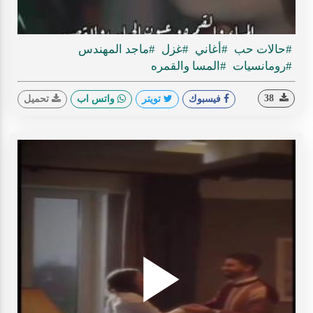
ideo
#حالات حب
#أغاني
#غزل
#ماجد المهندس
#رومانسيات
#المسا والقمره
38
فيسبوك
تويتر
واتس اب
تحميل