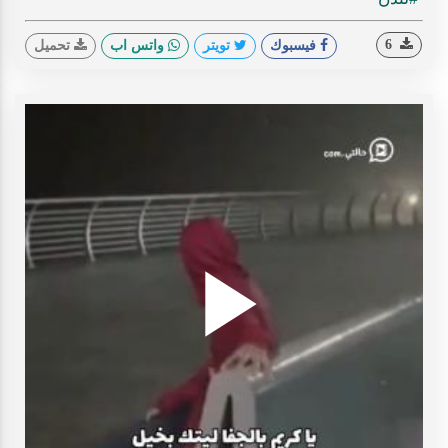
6
فيسبوك
تويتر
واتس اب
تحميل
Play