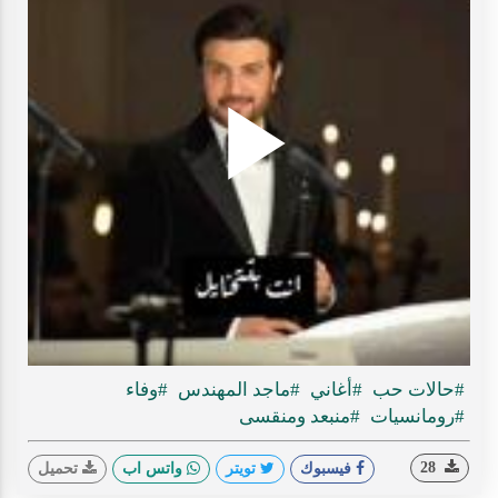
Play
ideo
#حالات حب
#أغاني
#ماجد المهندس
#وفاء
#رومانسيات
#منبعد ومنقسى
28
فيسبوك
تويتر
واتس اب
تحميل