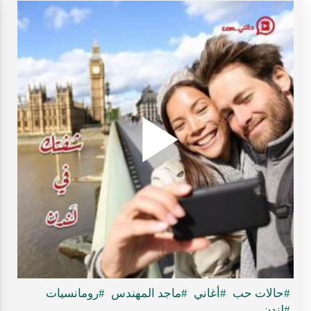
Play
ideo
#حالات حب
#أغاني
#ماجد المهندس
#رومانسيات
#لندن