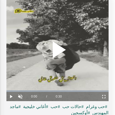
Play
ideo
Loaded
:
Progress
:
0%
0%
Current
0:00
/
Duration
0:30
Play
Unmute
Fullscreen
Time
#حب وغرام
#حالات حب
#حب
#أغاني خليجية
#ماجد
المهندس
#أوكسجين