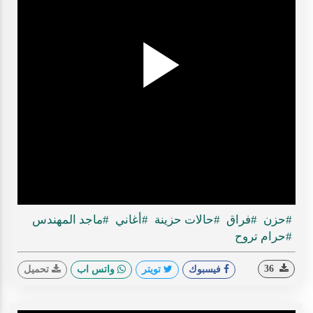
Play
ideo
#حزن
#فراق
#حالات حزينة
#أغاني
#ماجد المهندس
#حرام تروح
36
فيسبوك
تويتر
واتس اب
تحميل