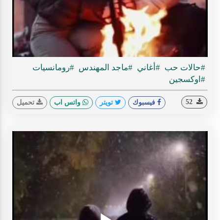
ideo
#حالات حب
#أغاني
#ماجد المهندس
#رومانسيات
#اوكسجين
52
فيسبوك
تويتر
واتس اب
تحميل