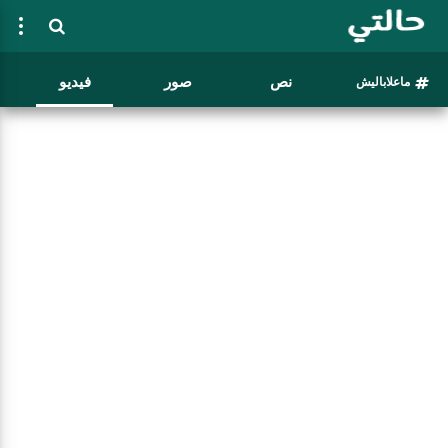
نص
صور
فيديو
ماعلاباليش