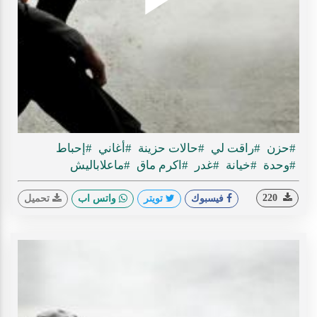
Play
ideo
#حزن
#راقت لي
#حالات حزينة
#أغاني
#إحباط
#وحدة
#خيانة
#غدر
#اكرم ماق
#ماعلاباليش
220
فيسبوك
تويتر
واتس اب
تحميل