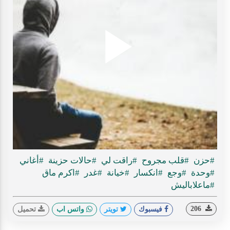
Play
ideo
#حزن
#قلب مجروح
#راقت لي
#حالات حزينة
#أغاني
#وحدة
#وجع
#انكسار
#خيانة
#غدر
#اكرم ماق
#ماعلاباليش
206
فيسبوك
تويتر
واتس اب
تحميل