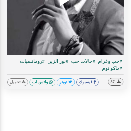
Play
ideo
#حب وغرام
#حالات حب
#نور الزين
#رومانسيات
#ماكو نوم
57
فيسبوك
تويتر
واتس اب
تحميل