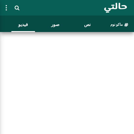
نص
صور
فيديو
ماكو نوم