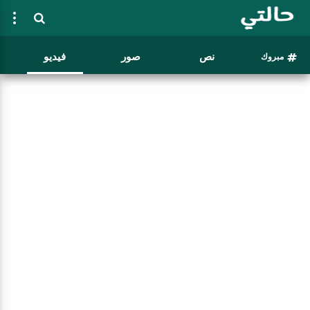
نص
صور
فيديو
مبروك