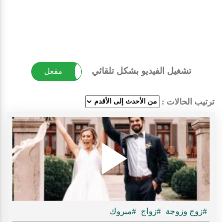
تشغيل الفيديو بشكل تلقائي
غير مفعل
مفعل
ترتيب الحالات :
Play
#زوج وزوجة
#زواج
#مبروك