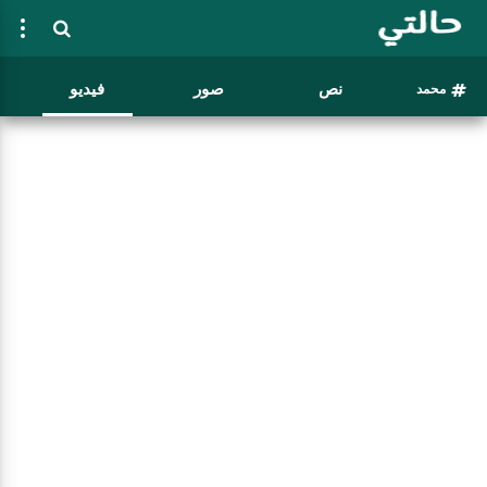
نص
صور
فيديو
محمد