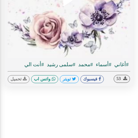
Play
ideo
#أغاني
#أسماء
#محمد
#سلمى رشيد
#أنت الي
53
فيسبوك
تويتر
واتس اب
تحميل