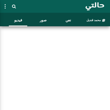
نص
صور
فيديو
محمد قنديل