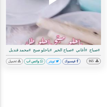
Play
ideo
#صباح
#أغاني
#صباح الخير
#ياحلو صبح
#محمد قنديل
165
فيسبوك
تويتر
واتس اب
تحميل