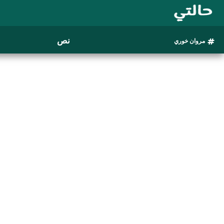
نص
مروان خوري