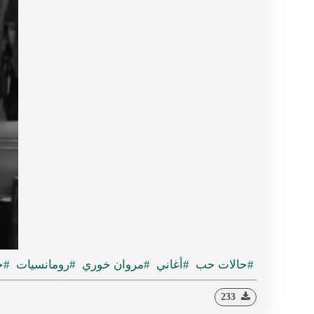
#حالات حب
#أغاني
#مروان خوري
#رومانسيات
#ح
233