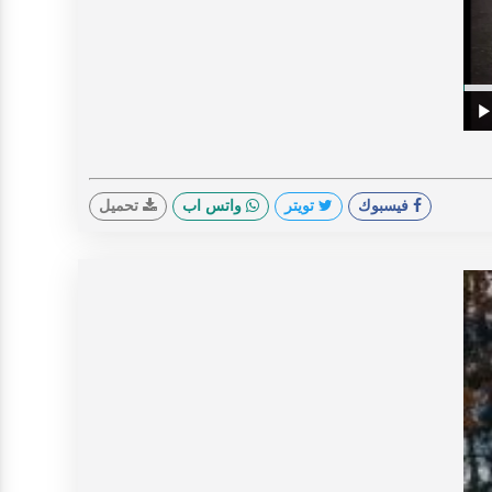
V
Prog
0%
Play
فيسبوك
تويتر
واتس اب
تحميل