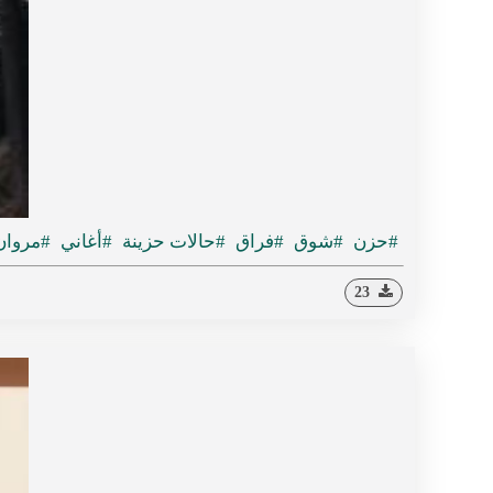
#حزن
#شوق
#فراق
#حالات حزينة
#أغاني
#مروان
23