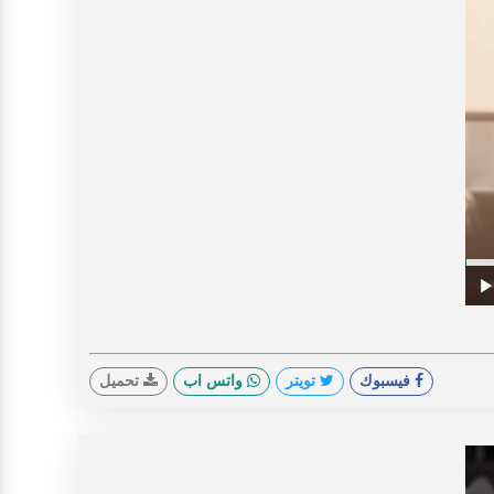
V
Prog
0%
Play
فيسبوك
تويتر
واتس اب
تحميل