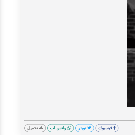
V
فيسبوك
تويتر
واتس اب
تحميل