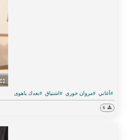
ullscreen
#أغاني
#مروان خوري
#اشتياق
#بعدك ياهوى
6