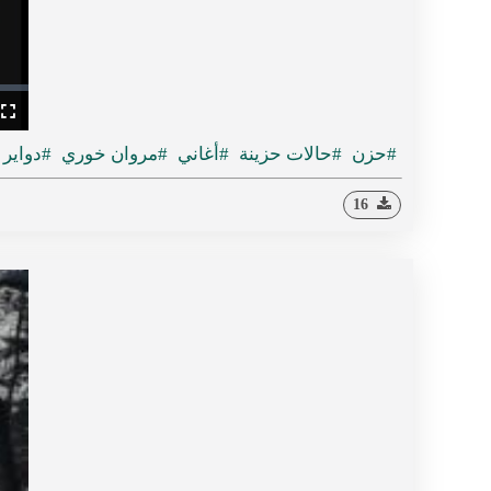
ullscreen
#حزن
#حالات حزينة
#أغاني
#مروان خوري
#دواير
16