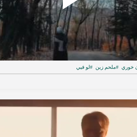
Play
ideo
 خوري
#ملحم زين
#لو فيي