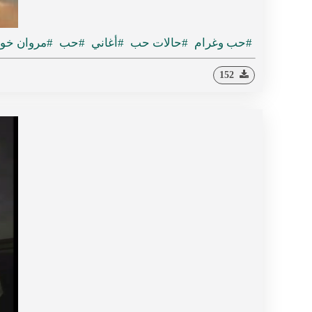
#حب وغرام
#حالات حب
#أغاني
#حب
#مروان خو
152