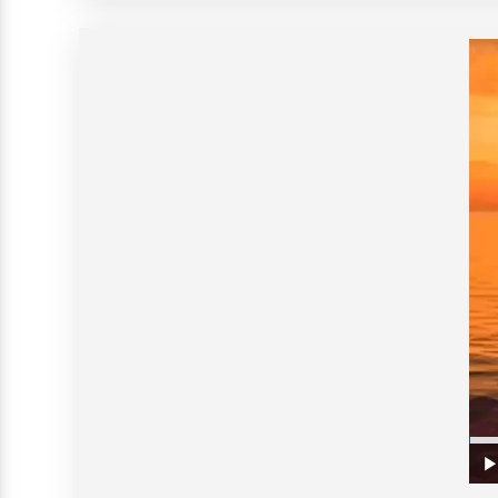
V
Prog
0%
Play