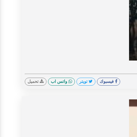
V
فيسبوك
تويتر
واتس اب
تحميل