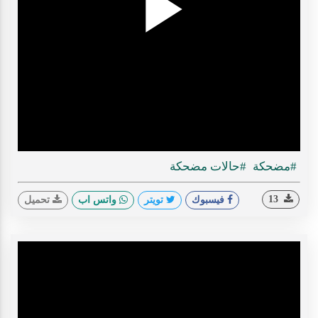
Play
ideo
#مضحكة
#حالات مضحكة
13
فيسبوك
تويتر
واتس اب
تحميل