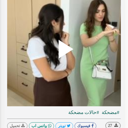
Play
ideo
#مضحكة
#حالات مضحكة
27
فيسبوك
تويتر
واتس اب
تحميل