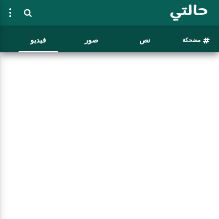
نص
صور
فيديو
مضحكة