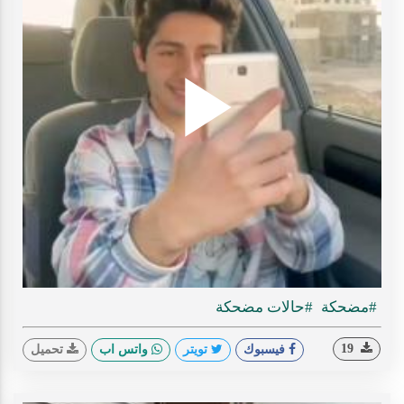
Play
ideo
#مضحكة
#حالات مضحكة
19
فيسبوك
تويتر
واتس اب
تحميل