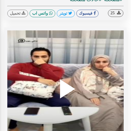
25
فيسبوك
تويتر
واتس اب
تحميل
Play