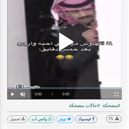
Play
ideo
Loaded
:
Progress
:
0%
0%
Current
0:00
/
Duration
0:05
Play
Unmute
Fullscreen
Time
#مضحكة
#حالات مضحكة
75
فيسبوك
تويتر
واتس اب
تحميل