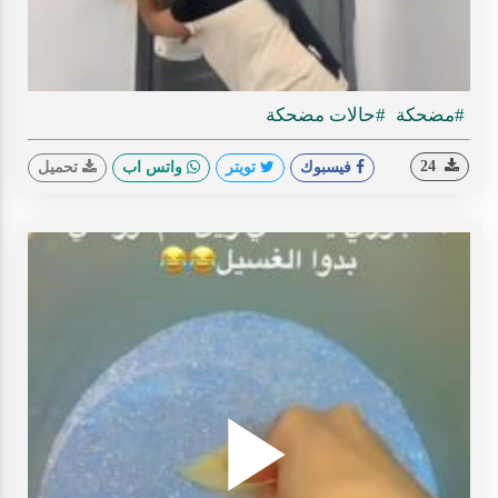
ideo
#مضحكة
#حالات مضحكة
24
فيسبوك
تويتر
واتس اب
تحميل