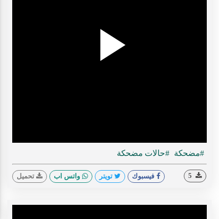
Play
ideo
#مضحكة
#حالات مضحكة
5
فيسبوك
تويتر
واتس اب
تحميل