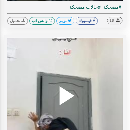
Time
#مضحكة
#حالات مضحكة
18
فيسبوك
تويتر
واتس اب
تحميل
Play