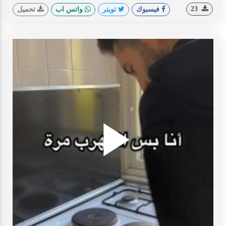
23
فيسبوك
تويتر
واتس اب
تحميل
Play
ideo