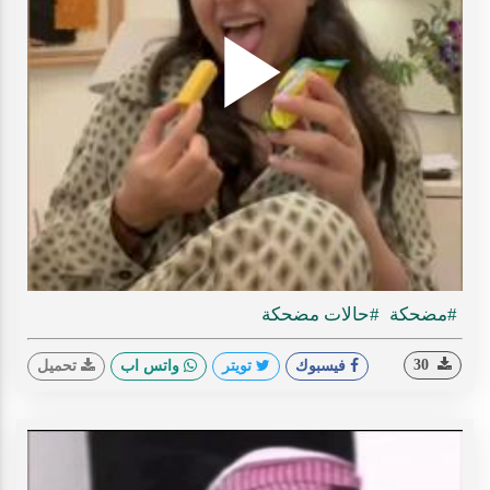
Play
ideo
#مضحكة
#حالات مضحكة
30
فيسبوك
تويتر
واتس اب
تحميل