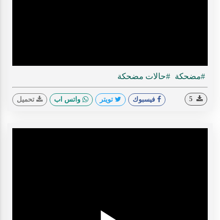
ideo
#مضحكة
#حالات مضحكة
5
فيسبوك
تويتر
واتس اب
تحميل