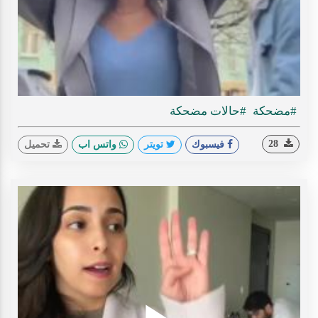
ideo
#مضحكة
#حالات مضحكة
28
فيسبوك
تويتر
واتس اب
تحميل