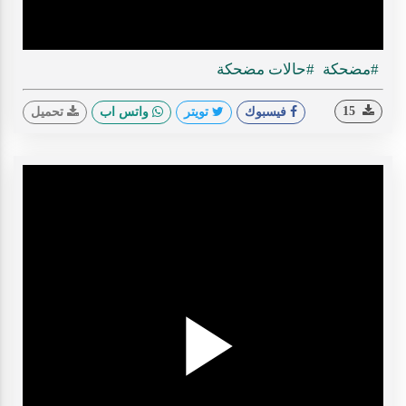
ideo
#مضحكة
#حالات مضحكة
15
فيسبوك
تويتر
واتس اب
تحميل
Play