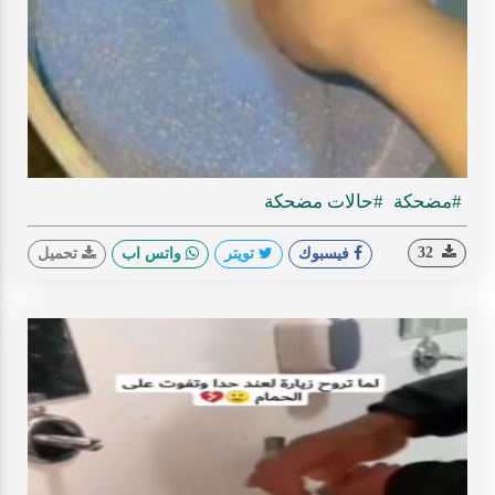
Play
ideo
#مضحكة
#حالات مضحكة
32
فيسبوك
تويتر
واتس اب
تحميل