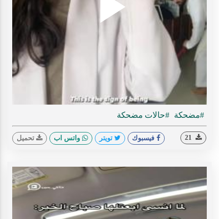
Play
ideo
#مضحكة
#حالات مضحكة
21
فيسبوك
تويتر
واتس اب
تحميل