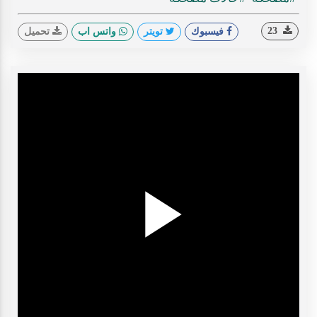
23
فيسبوك
تويتر
واتس اب
تحميل
Play