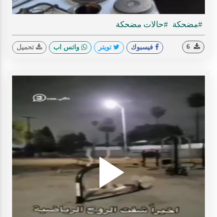
#مضحكة
#حالات مضحكة
6
فيسبوك
تويتر
واتس اب
تحميل
Play