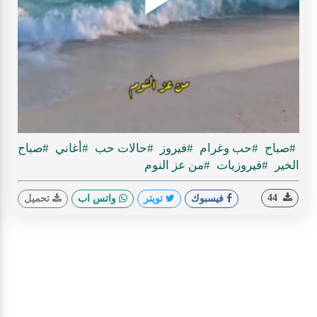
Play
ideo
#صباح
#حب وغرام
#فيروز
#حالات حب
#أغاني
#صباح
الخير
#فيروزيات
#من عز النوم
44
فيسبوك
تويتر
واتس اب
تحميل