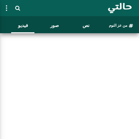
نص
صور
فيديو
من عز النوم