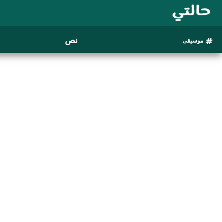
نص
موسيقى