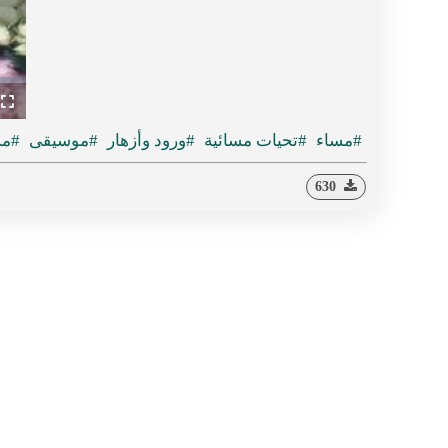
ullscreen
#مساء
#تحيات مسائية
#ورود وأزهار
#موسيقى
#مس
630