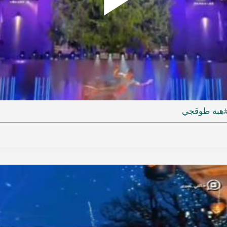
Play
ideo
هبة طوقجي