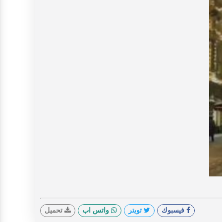
V
فيسبوك
تويتر
واتس اب
تحميل