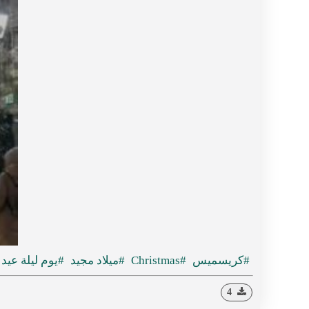
#كريسميس
#Christmas
#ميلاد مجيد
#يوم ليلة عيد ا
4