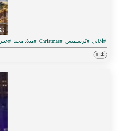
ullscreen
#أغاني
#كريسميس
#Christmas
#ميلاد مجيد
#عبير
8