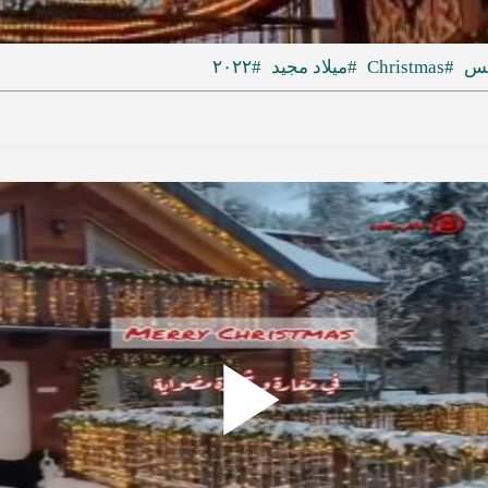
ideo
يس
#Christmas
#ميلاد مجيد
#٢٠٢٢
Play