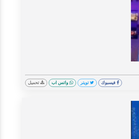
V
فيسبوك
تويتر
واتس اب
تحميل