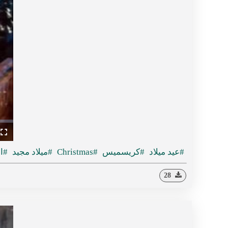
ullscreen
#عيد ميلاد
#كريسميس
#Christmas
#ميلاد مجيد
#اه
28