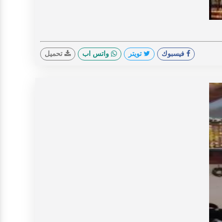
V
فيسبوك
تويتر
واتس اب
تحميل