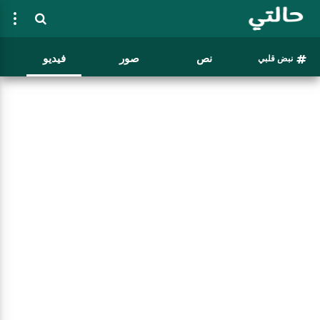
نص
صور
فيديو
نبض قلبي