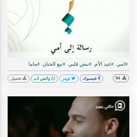
Play
ideo
#امي
#عيد الأم
#نبض قلبي
#نبع الحنان
#ماما
94
فيسبوك
تويتر
واتس اب
تحميل