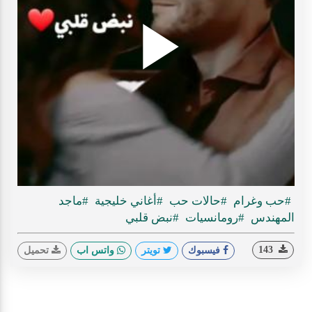
Play
ideo
#حب وغرام
#حالات حب
#أغاني خليجية
#ماجد
المهندس
#رومانسيات
#نبض قلبي
143
فيسبوك
تويتر
واتس اب
تحميل