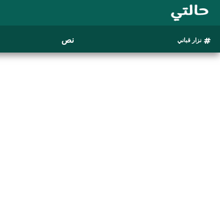
نص
نزار قباني