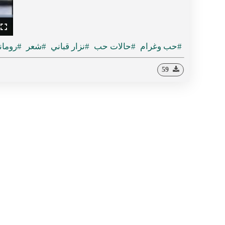
ullscreen
#حب وغرام
#حالات حب
#نزار قباني
#شعر
#روما
59