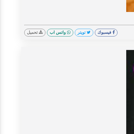
V
فيسبوك
تويتر
واتس اب
تحميل