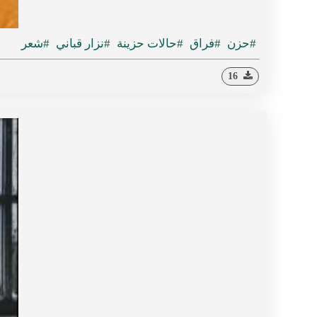
#حزن
#فراق
#حالات حزينة
#نزار قباني
#شعر
16